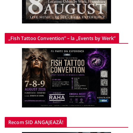
„Fish Tattoo Convention” – la „Events by Werk”
Recom SID ANGAJEAZĂ!