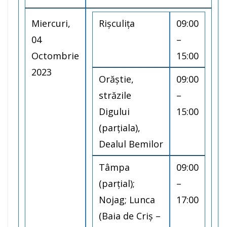
Miercuri,
Rișculița
09:00
04
–
Octombrie
15:00
2023
Orăștie,
09:00
străzile
–
Digului
15:00
(parțiala),
Dealul Bemilor
Tâmpa
09:00
(parțial);
–
Nojag; Lunca
17:00
(Baia de Criș –