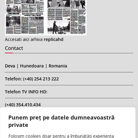
Accesati aici arhiva
replicahd
Contact
Deva | Hunedoara | Romania
Telefon: (+40) 254 213 222
Telefon TV INFO HD:
(+40) 354.410.434
Punem preț pe datele dumneavoastră
Email: infohd20@gmail.com
private
Website: www.replicahd.ro
Folosim cookies doar pentru a îmbunătăți experiența