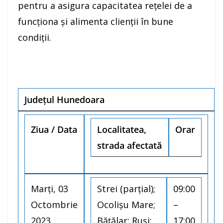
pentru a asigura capacitatea rețelei de a
funcționa și alimenta clienții în bune
condiții.
Județul Hunedoara
Ziua / Data
Localitatea,
Orar
strada afectată
Marţi, 03
Strei (parțial);
09:00
Octombrie
Ocolișu Mare;
–
2023
Bățălar; Ruși;
17:00