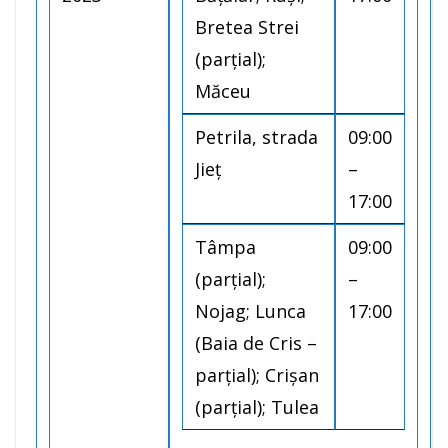
Bretea Strei
(parțial);
Măceu
Petrila, strada
09:00
Jieț
–
17:00
Tâmpa
09:00
(parțial);
–
Nojag; Lunca
17:00
(Baia de Cris –
parțial); Crișan
(parțial); Tulea