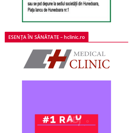
ESENȚA ÎN SĂNĂTATE – hclinic.ro