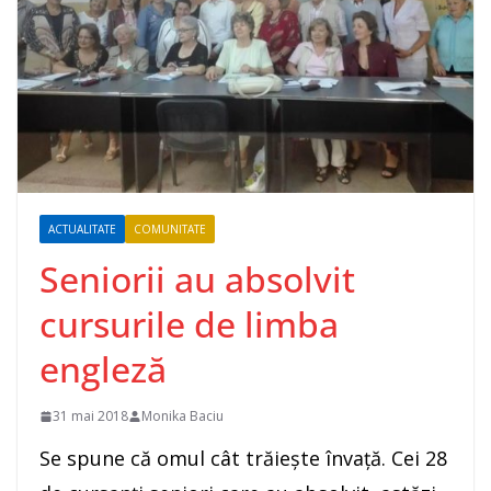
ACTUALITATE
COMUNITATE
Seniorii au absolvit
cursurile de limba
engleză
31 mai 2018
Monika Baciu
Se spune că omul cât trăiește învață. Cei 28