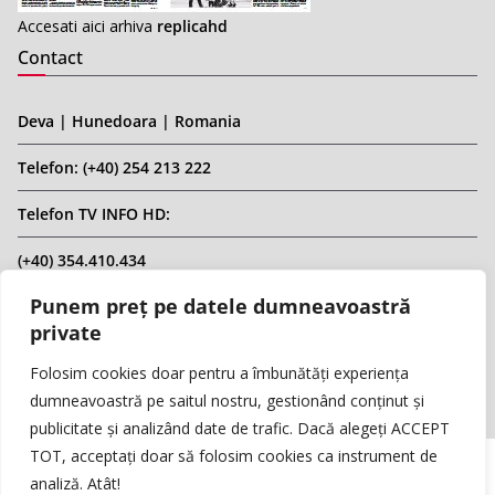
Accesati aici arhiva
replicahd
Contact
Deva | Hunedoara | Romania
Telefon: (+40) 254 213 222
Telefon TV INFO HD:
(+40) 354.410.434
Punem preț pe datele dumneavoastră
Email: infohd20@gmail.com
private
Website: www.replicahd.ro
Folosim cookies doar pentru a îmbunătăți experiența
dumneavoastră pe saitul nostru, gestionând conținut și
publicitate și analizând date de trafic. Dacă alegeți ACCEPT
TOT, acceptați doar să folosim cookies ca instrument de
analiză. Atât!