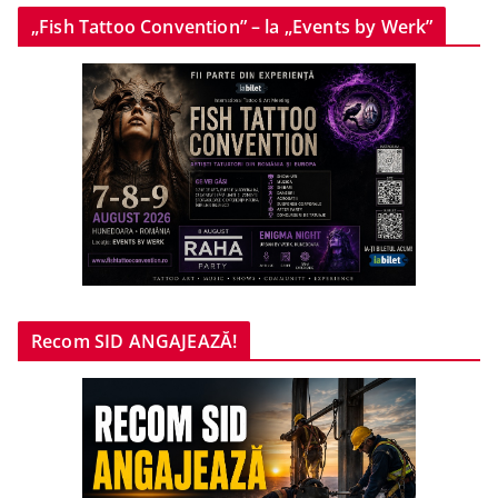
„Fish Tattoo Convention” – la „Events by Werk”
Recom SID ANGAJEAZĂ!