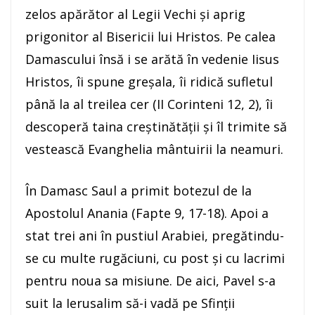
zelos apărător al Legii Vechi şi aprig
prigonitor al Bisericii lui Hristos. Pe calea
Damascului însă i se arătă în vedenie Iisus
Hristos, îi spune greşala, îi ridică sufletul
până la al treilea cer (II Corinteni 12, 2), îi
descoperă taina creştinătăţii şi îl trimite să
vestească Evanghelia mântuirii la neamuri.
În Damasc Saul a primit botezul de la
Apostolul Anania (Fapte 9, 17-18). Apoi a
stat trei ani în pustiul Arabiei, pregătindu-
se cu multe rugăciuni, cu post şi cu lacrimi
pentru noua sa misiune. De aici, Pavel s-a
suit la Ierusalim să-i vadă pe Sfinţii