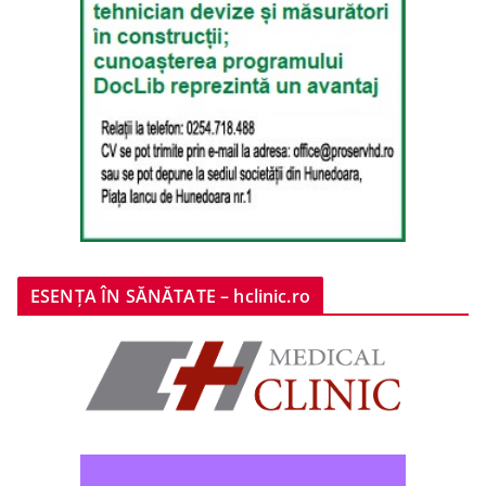
ESENȚA ÎN SĂNĂTATE – hclinic.ro