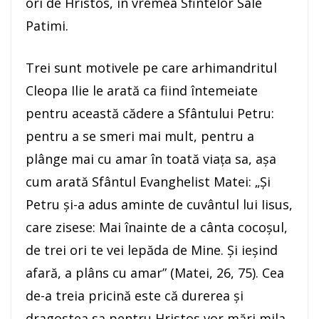
ori de Hristos, în vremea Sfintelor Sale
Patimi.
Trei sunt motivele pe care arhimandritul
Cleopa Ilie le arată ca fiind întemeiate
pentru această cădere a Sfântului Petru:
pentru a se smeri mai mult, pentru a
plânge mai cu amar în toată viaţa sa, aşa
cum arată Sfântul Evanghelist Matei: „Şi
Petru şi-a adus aminte de cuvântul lui Iisus,
care zisese: Mai înainte de a cânta cocoşul,
de trei ori te vei lepăda de Mine. Şi ieşind
afară, a plâns cu amar” (Matei, 26, 75). Cea
de-a treia pricină este că durerea şi
dragostea sa pentru Hristos vor mări mila