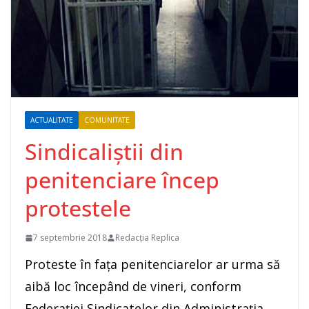
ACTUALITATE
COMUNITATE
Sindicaliștii din
penitenciare încep
protestele
7 septembrie 2018
Redacția Replica
Proteste în faţa penitenciarelor ar urma să
aibă loc începând de vineri, conform
Federaţiei Sindicatelor din Administraţia