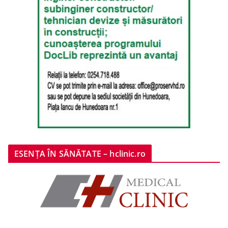
ESENȚA ÎN SĂNĂTATE – hclinic.ro