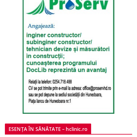
ESENȚA ÎN SĂNĂTATE – hclinic.ro