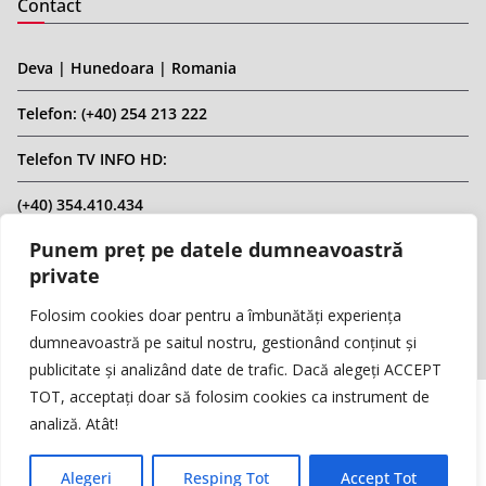
Contact
Deva | Hunedoara | Romania
Telefon: (+40) 254 213 222
Telefon TV INFO HD:
(+40) 354.410.434
Punem preț pe datele dumneavoastră
Email: infohd20@gmail.com
private
Website: www.replicahd.ro
Folosim cookies doar pentru a îmbunătăți experiența
dumneavoastră pe saitul nostru, gestionând conținut și
publicitate și analizând date de trafic. Dacă alegeți ACCEPT
TOT, acceptați doar să folosim cookies ca instrument de
analiză. Atât!
Copyright © REPLICA & INFO HD TV. Toate drepturile rezervate.
Interzisă preluarea de conținut fără specificarea sursei.
Alegeri
Resping Tot
Accept Tot