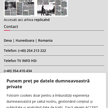
Accesati aici arhiva
replicahd
Contact
Deva | Hunedoara | Romania
Telefon: (+40) 254 213 222
Telefon TV INFO HD:
(+40) 354.410.434
Punem preț pe datele dumneavoastră
Email: infohd20@gmail.com
private
Website: www.replicahd.ro
Folosim cookies doar pentru a îmbunătăți experiența
dumneavoastră pe saitul nostru, gestionând conținut și
publicitate și analizând date de trafic. Dacă alegeți ACCEPT