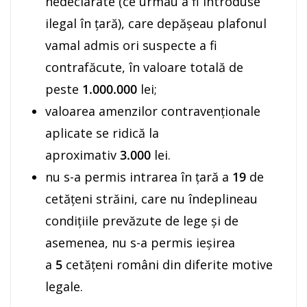
nedeclarate (ce urmau a fi introduse
ilegal în ţară), care depăşeau plafonul
vamal admis ori suspecte a fi
contrafăcute, în valoare totală de
peste
1.000.000
lei;
valoarea amenzilor contravenţionale
aplicate se ridică la
aproximativ
3.000
lei.
nu s-a permis intrarea în ţară a
19
de
cetăţeni străini, care nu îndeplineau
condiţiile prevăzute de lege şi de
asemenea, nu s-a permis ieşirea
a
5
cetăţeni români din diferite motive
legale.