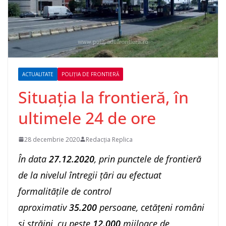
ACTUALITATE
POLIȚIA DE FRONTIERĂ
Situaţia la frontieră, în
ultimele 24 de ore
28 decembrie 2020
Redacția Replica
În data
27.12.2020
, prin punctele de frontieră
de la nivelul întregii ţări au efectuat
formalitățile de control
aproximativ
35.200
persoane, cetățeni români
și străini, cu peste
12.000
mijloace de