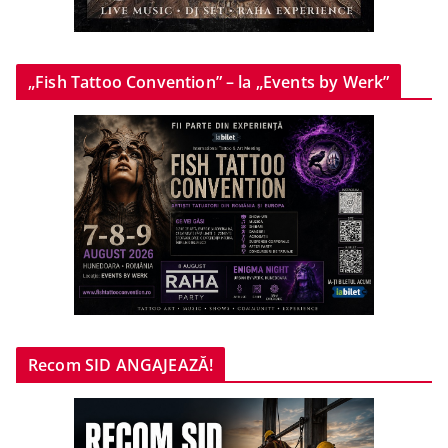
„Fish Tattoo Convention” – la „Events by Werk”
Recom SID ANGAJEAZĂ!