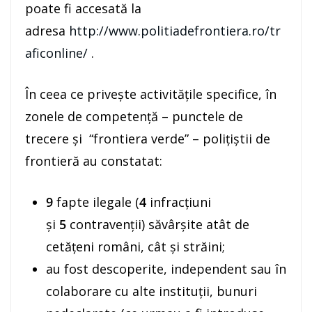
poate fi accesată la
adresa
http://www.politiadefrontiera.ro/tr
aficonline/
.
În ceea ce priveşte activităţile specifice, în
zonele de competenţă – punctele de
trecere şi “frontiera verde” – poliţiştii de
frontieră au constatat:
9
fapte ilegale (
4
infracţiuni
şi
5
contravenţii) săvârşite atât de
cetăţeni români, cât şi străini;
au fost descoperite, independent sau în
colaborare cu alte instituţii, bunuri