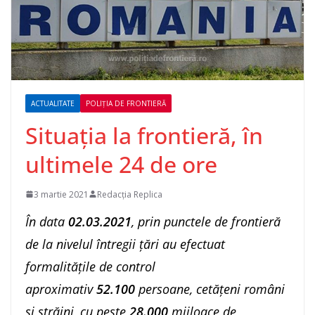
ACTUALITATE
POLIȚIA DE FRONTIERĂ
Situaţia la frontieră, în
ultimele 24 de ore
3 martie 2021
Redacția Replica
În data
02.
03.2021
, prin punctele de frontieră
de la nivelul întregii ţări au efectuat
formalitățile de control
aproximativ
52.100
persoane, cetățeni români
și străini, cu peste
28.000
mijloace de