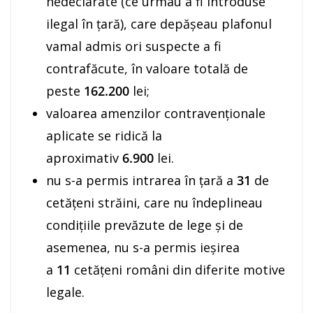
nedeclarate (ce urmau a fi introduse
ilegal în ţară), care depăşeau plafonul
vamal admis ori suspecte a fi
contrafăcute, în valoare totală de
peste
162.200
lei;
valoarea amenzilor contravenţionale
aplicate se ridică la
aproximativ
6.900
lei.
nu s-a permis intrarea în ţară a
31
de
cetăţeni străini, care nu îndeplineau
condiţiile prevăzute de lege şi de
asemenea, nu s-a permis ieşirea
a
11
cetăţeni români din diferite motive
legale.