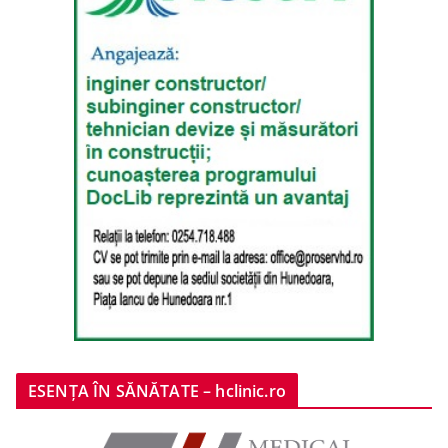
ESENȚA ÎN SĂNĂTATE – hclinic.ro