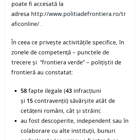
poate fi accesată la
adresa
http://www.politiadefrontiera.ro/tr
aficonline/
.
În ceea ce priveşte activităţile specifice, în
zonele de competenţă – punctele de
trecere şi “frontiera verde” – poliţiştii de
frontieră au constatat:
58
fapte ilegale (
43
infracţiuni
şi
15
contravenţii) săvârşite atât de
cetăţeni români, cât şi străini;
au fost descoperite, independent sau în
colaborare cu alte instituţii, bunuri