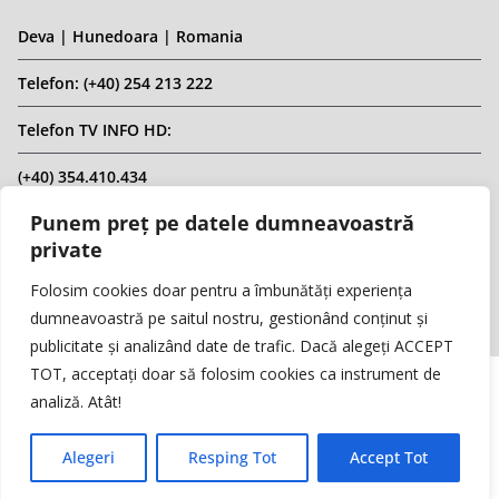
Deva | Hunedoara | Romania
Telefon: (+40) 254 213 222
Telefon TV INFO HD:
(+40) 354.410.434
Punem preț pe datele dumneavoastră
Email: infohd20@gmail.com
private
Website: www.replicahd.ro
Folosim cookies doar pentru a îmbunătăți experiența
dumneavoastră pe saitul nostru, gestionând conținut și
publicitate și analizând date de trafic. Dacă alegeți ACCEPT
TOT, acceptați doar să folosim cookies ca instrument de
analiză. Atât!
Copyright © REPLICA & INFO HD TV. Toate drepturile rezervate.
Interzisă preluarea de conținut fără specificarea sursei.
Alegeri
Resping Tot
Accept Tot