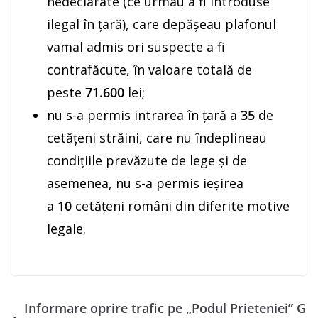
nedeclarate (ce urmau a fi introduse
ilegal în ţară), care depăşeau plafonul
vamal admis ori suspecte a fi
contrafăcute, în valoare totală de
peste
71.600
lei;
nu s-a permis intrarea în ţară a
35
de
cetăţeni străini, care nu îndeplineau
condiţiile prevăzute de lege şi de
asemenea, nu s-a permis ieşirea
a
10
cetăţeni români din diferite motive
legale.
Informare oprire trafic pe „Podul Prieteniei” G