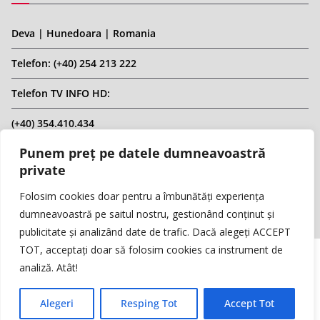
Deva | Hunedoara | Romania
Telefon: (+40) 254 213 222
Telefon TV INFO HD:
(+40) 354.410.434
Punem preț pe datele dumneavoastră
Email: infohd20@gmail.com
private
Website: www.replicahd.ro
Folosim cookies doar pentru a îmbunătăți experiența
dumneavoastră pe saitul nostru, gestionând conținut și
publicitate și analizând date de trafic. Dacă alegeți ACCEPT
TOT, acceptați doar să folosim cookies ca instrument de
analiză. Atât!
Copyright © REPLICA & INFO HD TV. Toate drepturile rezervate.
Interzisă preluarea de conținut fără specificarea sursei.
Alegeri
Resping Tot
Accept Tot