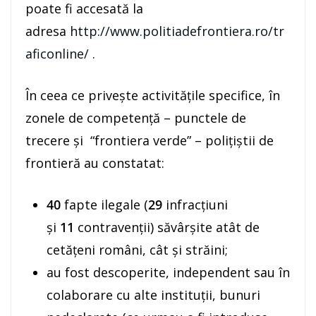
poate fi accesată la
adresa
http://www.politiadefrontiera.ro/tr
aficonline/
.
În ceea ce priveşte activităţile specifice, în
zonele de competenţă – punctele de
trecere şi “frontiera verde” – poliţiştii de
frontieră au constatat:
40
fapte ilegale (
29
infracţiuni
şi
11
contravenţii) săvârşite atât de
cetăţeni români, cât şi străini;
au fost descoperite, independent sau în
colaborare cu alte instituţii, bunuri