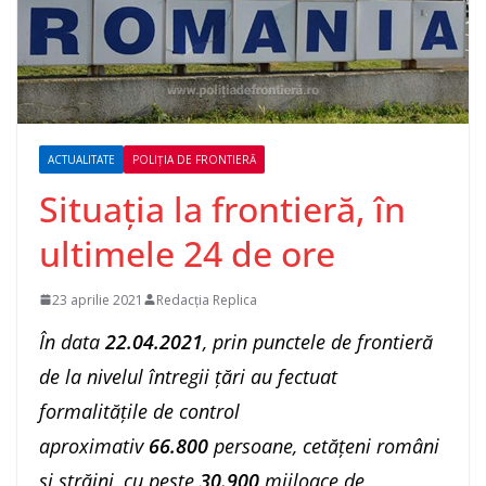
ACTUALITATE
POLIȚIA DE FRONTIERĂ
Situaţia la frontieră, în
ultimele 24 de ore
23 aprilie 2021
Redacția Replica
În data
22
.
04.2021
, prin punctele de frontieră
de la nivelul întregii ţări au fectuat
formalitățile de control
aproximativ
66.800
persoane, cetățeni români
și străini, cu peste
30.900
mijloace de