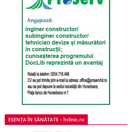
ESENȚA ÎN SĂNĂTATE – hclinic.ro