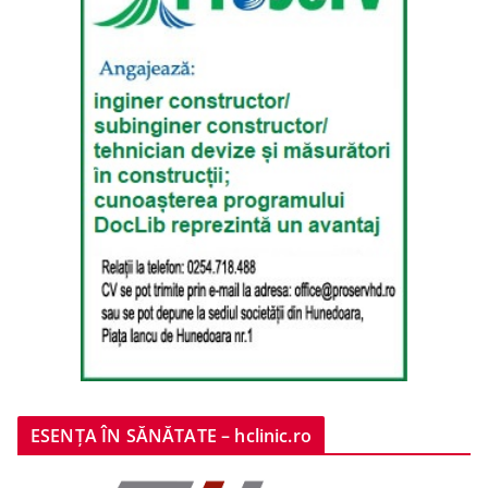
ESENȚA ÎN SĂNĂTATE – hclinic.ro