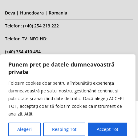
Deva | Hunedoara | Romania
Telefon: (+40) 254 213 222
Telefon TV INFO HD:
(+40) 354.410.434
Punem preț pe datele dumneavoastră
Email: infohd20@gmail.com
private
Website: www.replicahd.ro
Folosim cookies doar pentru a îmbunătăți experiența
dumneavoastră pe saitul nostru, gestionând conținut și
publicitate și analizând date de trafic. Dacă alegeți ACCEPT
TOT, acceptați doar să folosim cookies ca instrument de
analiză. Atât!
Copyright © REPLICA & INFO HD TV. Toate drepturile rezervate.
Interzisă preluarea de conținut fără specificarea sursei.
Alegeri
Resping Tot
Accept Tot