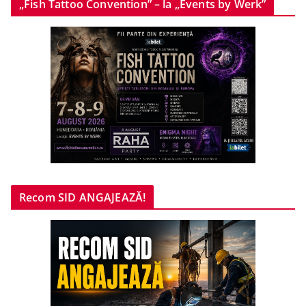
„Fish Tattoo Convention” – la „Events by Werk”
Recom SID ANGAJEAZĂ!