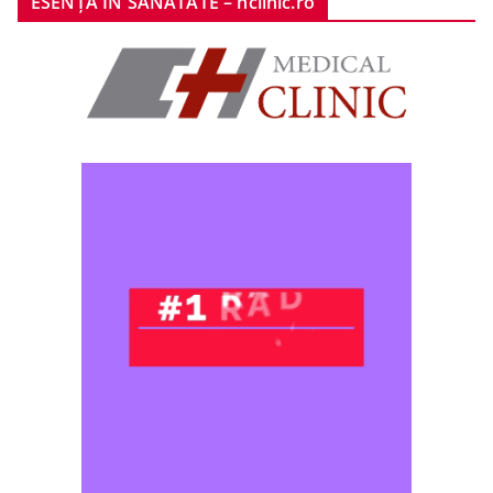
ESENȚA ÎN SĂNĂTATE – hclinic.ro