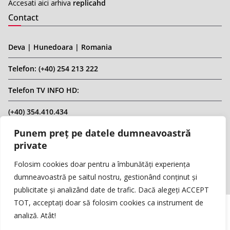
Accesati aici arhiva
replicahd
Contact
Deva | Hunedoara | Romania
Telefon: (+40) 254 213 222
Telefon TV INFO HD:
(+40) 354.410.434
Punem preț pe datele dumneavoastră
Email: infohd20@gmail.com
private
Website: www.replicahd.ro
Folosim cookies doar pentru a îmbunătăți experiența
dumneavoastră pe saitul nostru, gestionând conținut și
publicitate și analizând date de trafic. Dacă alegeți ACCEPT
TOT, acceptați doar să folosim cookies ca instrument de
analiză. Atât!
Copyright © REPLICA & INFO HD TV. Toate drepturile rezervate.