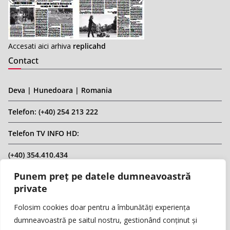
Accesati aici arhiva
replicahd
Contact
Deva | Hunedoara | Romania
Telefon: (+40) 254 213 222
Telefon TV INFO HD:
(+40) 354.410.434
Punem preț pe datele dumneavoastră
Email: infohd20@gmail.com
private
Website: www.replicahd.ro
Folosim cookies doar pentru a îmbunătăți experiența
dumneavoastră pe saitul nostru, gestionând conținut și