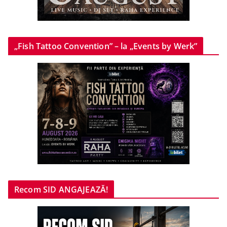
„Fish Tattoo Convention” – la „Events by Werk”
Recom SID ANGAJEAZĂ!