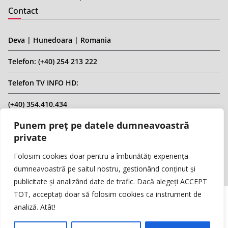
Contact
Deva | Hunedoara | Romania
Telefon: (+40) 254 213 222
Telefon TV INFO HD:
(+40) 354.410.434
Punem preț pe datele dumneavoastră
Email: infohd20@gmail.com
private
Website: www.replicahd.ro
Folosim cookies doar pentru a îmbunătăți experiența
dumneavoastră pe saitul nostru, gestionând conținut și
publicitate și analizând date de trafic. Dacă alegeți ACCEPT
TOT, acceptați doar să folosim cookies ca instrument de
analiză. Atât!
Copyright © REPLICA & INFO HD TV. Toate drepturile rezervate.
Interzisă preluarea de conținut fără specificarea sursei.