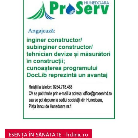
ESENȚA ÎN SĂNĂTATE – hclinic.ro