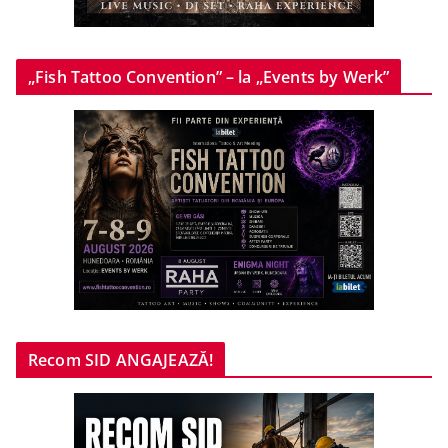
„Fish Tattoo Convention” – la „Events by Werk”
Recom SID ANGAJEAZĂ!