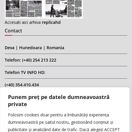
Accesati aici arhiva
replicahd
Contact
Deva | Hunedoara | Romania
Telefon: (+40) 254 213 222
Telefon TV INFO HD:
(+40) 354.410.434
Punem preț pe datele dumneavoastră
Email: infohd20@gmail.com
private
Website: www.replicahd.ro
Folosim cookies doar pentru a îmbunătăți experiența
dumneavoastră pe saitul nostru, gestionând conținut și
publicitate și analizând date de trafic. Dacă alegeți ACCEPT