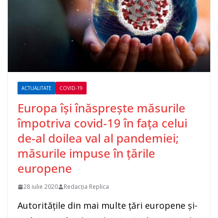
ACTUALITATE
COVID-19
Europa îşi înăspreşte măsurile
împotriva covid-19 în faţa celui
de-al doilea val al pandemiei;
măsurile impuse în ţările
europene
28 iulie 2020
Redacția Replica
Autorităţile din mai multe ţări europene şi-