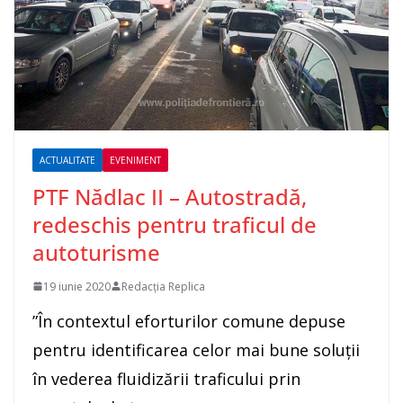
ACTUALITATE
EVENIMENT
PTF Nădlac II – Autostradă,
redeschis pentru traficul de
autoturisme
19 iunie 2020
Redacția Replica
”În contextul eforturilor comune depuse
pentru identificarea celor mai bune soluţii
în vederea fluidizării traficului prin