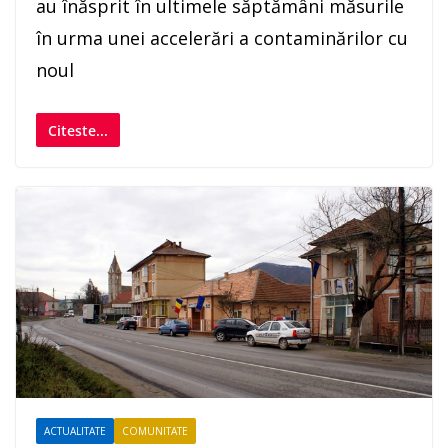
au înăsprit în ultimele săptămâni măsurile
în urma unei accelerări a contaminărilor cu
noul
Citeste...
ACTUALITATE
COMUNITATE