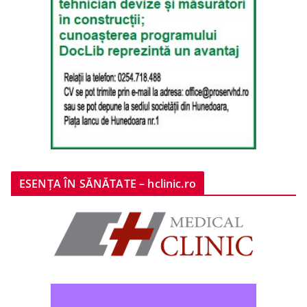
ESENȚA ÎN SĂNĂTATE – hclinic.ro