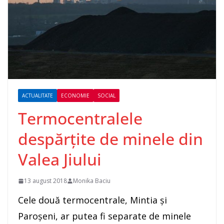
ACTUALITATE
ECONOMIE
SOCIAL
Termocentralele
despărțite de minele din
Valea Jiului
13 august 2018
Monika Baciu
Cele două termocentrale, Mintia și
Paroșeni, ar putea fi separate de minele