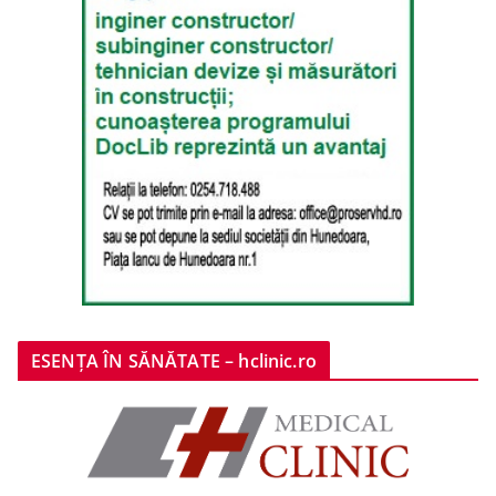
ESENȚA ÎN SĂNĂTATE – hclinic.ro