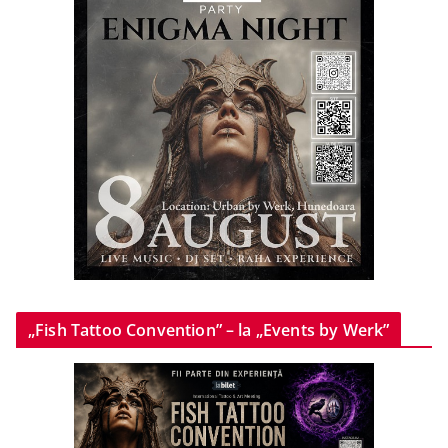
„Fish Tattoo Convention” – la „Events by Werk”