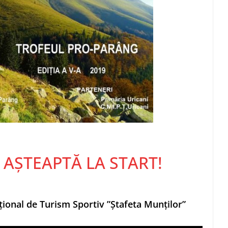
AȘTEAPTĂ LA START!
ional de Turism Sportiv ”Ștafeta Munților”