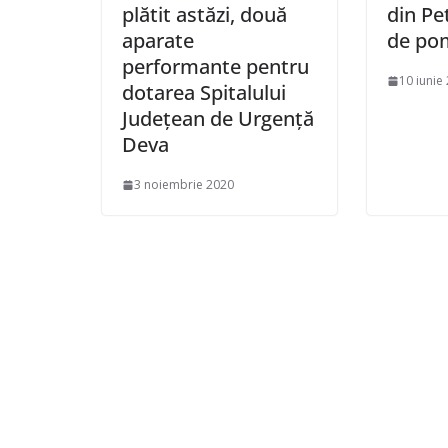
plătit astăzi, două
din Pe
aparate
de pom
performante pentru
10 iunie
dotarea Spitalului
Județean de Urgență
Deva
3 noiembrie 2020