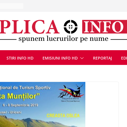
10 – 16
ă, 9 august
u
Deva, după
fum
l se
 FOTO)
STIRI INFO HD
EMISIUNI INFO HD
REPORTAJ
ED