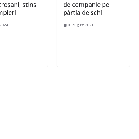
troșani, stins
de companie pe
pieri
pârtia de schi
 2024
30 august 2021