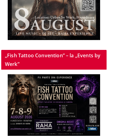
„Fish Tattoo Convention” – la „Events by
Werk”