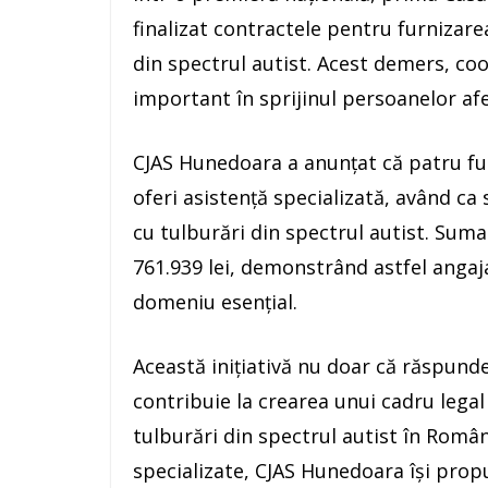
finalizat contractele pentru furnizarea
din spectrul autist. Acest demers, c
important în sprijinul persoanelor afec
CJAS Hunedoara a anunțat că patru furn
oferi asistență specializată, având ca 
cu tulburări din spectrul autist. Suma
761.939 lei, demonstrând astfel angaja
domeniu esențial.
Această inițiativă nu doar că răspunde
contribuie la crearea unui cadru lega
tulburări din spectrul autist în Români
specializate, CJAS Hunedoara își prop