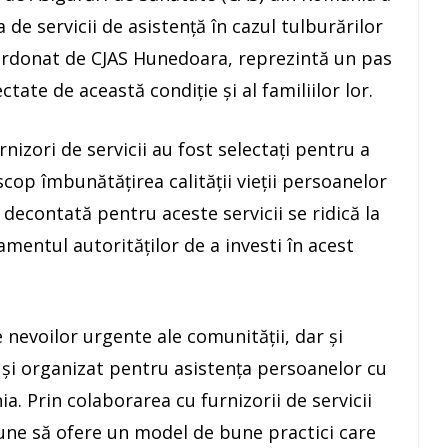
 de servicii de asistență în cazul tulburărilor
oordonat de CJAS Hunedoara, reprezintă un pas
tate de această condiție și al familiilor lor.
izori de servicii au fost selectați pentru a
scop îmbunătățirea calității vieții persoanelor
 decontată pentru aceste servicii se ridică la
mentul autorităților de a investi în acest
 nevoilor urgente ale comunității, dar și
l și organizat pentru asistența persoanelor cu
a. Prin colaborarea cu furnizorii de servicii
une să ofere un model de bune practici care