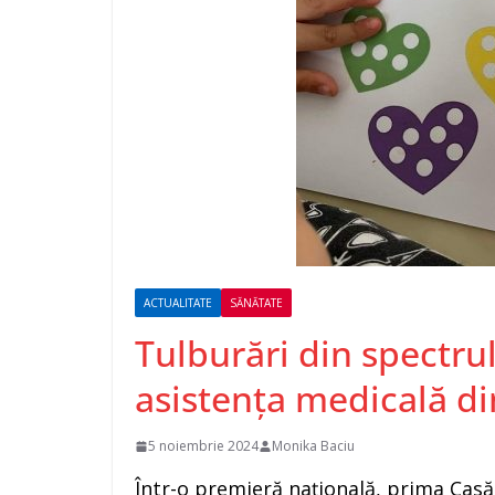
ACTUALITATE
SĂNĂTATE
Tulburări din spectrul
asistența medicală d
5 noiembrie 2024
Monika Baciu
Într-o premieră națională, prima Casă