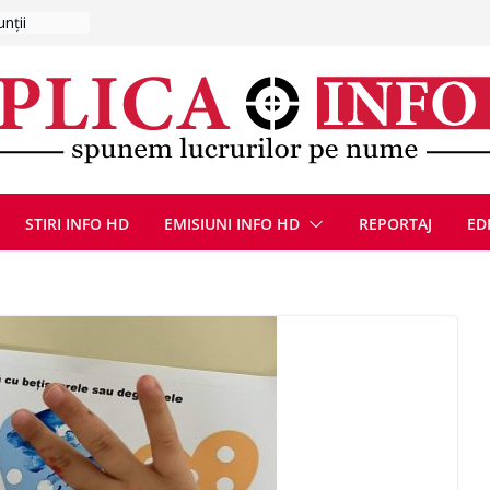
 pe traseu
ugust 2026
at cu un
Bărbatul a
i/ Bărbat
negociere cu
nțat un
ațe
scopere Evul
rei
STIRI INFO HD
EMISIUNI INFO HD
REPORTAJ
ED
 luna