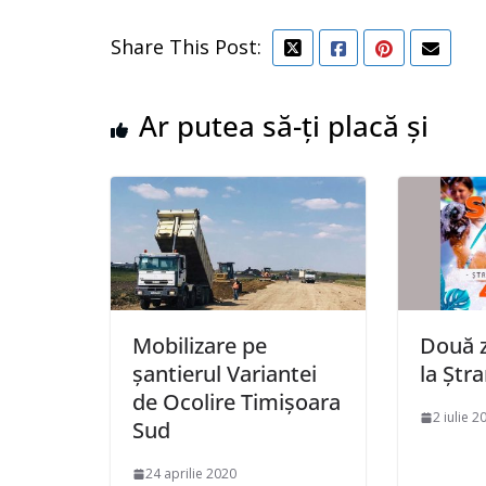
Share This Post:
Ar putea să-ți placă și
Mobilizare pe
Două z
șantierul Variantei
la Ștr
de Ocolire Timișoara
2 iulie 2
Sud
24 aprilie 2020