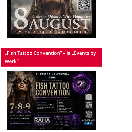
„Fish Tattoo Convention” – la „Events by
Werk”