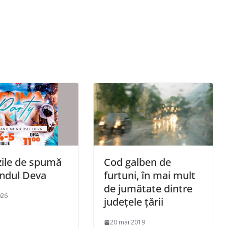
ile de spumă
Cod galben de
andul Deva
furtuni, în mai mult
de jumătate dintre
026
judeţele ţării
20 mai 2019