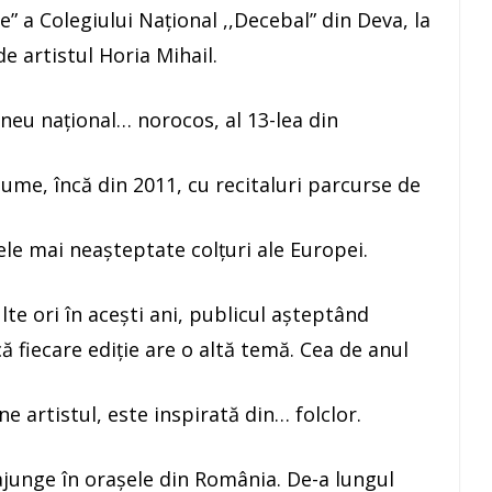
te” a Colegiului Național ,,Decebal” din Deva, la
de artistul Horia Mihail.
rneu naţional… norocos, al 13-lea din
ume, încă din 2011, cu recitaluri parcurse de
 cele mai neaşteptate colţuri ale Europei.
te ori în acești ani, publicul așteptând
ă fiecare ediție are o altă temă. Cea de anul
ne artistul, este inspirată din… folclor.
ajunge în orașele din România. De-a lungul