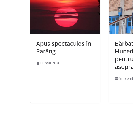
Apus spectaculos în
Bărbat
Parâng
Hunedo
pentru
11 mai 2020
asupra
6 noiem