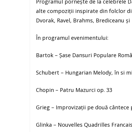
Programul porneşte de la celebrele D
alte compoziții inspirate din folclor d
Dvorak, Ravel, Brahms, Brediceanu şi
În programul evenimentului:
Bartok – Șase Dansuri Populare Român
Schubert – Hungarian Melody, în si m
Chopin – Patru Mazurci op. 33
Grieg – Improvizații pe două cântece 
Glinka – Nouvelles Quadrilles Francai