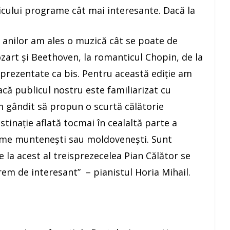
icului programe cât mai interesante. Dacă la
l anilor am ales o muzică cât se poate de
Mozart și Beethoven, la romanticul Chopin, de la
 prezentate ca bis. Pentru această ediție am
acă publicul nostru este familiarizat cu
m gândit să propun o scurtă călătorie
tinație aflată tocmai în cealaltă parte a
 teme muntenești sau moldovenești. Sunt
e la acest al treisprezecelea Pian Călător se
em de interesant” – pianistul Horia Mihail.