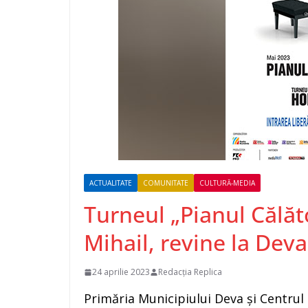
ACTUALITATE
COMUNITATE
CULTURĂ-MEDIA
Turneul „Pianul Călăto
Mihail, revine la Deva
24 aprilie 2023
Redacția Replica
Primăria Municipiului Deva și Centrul 