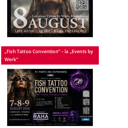
„Fish Tattoo Convention” – la „Events by
Werk”