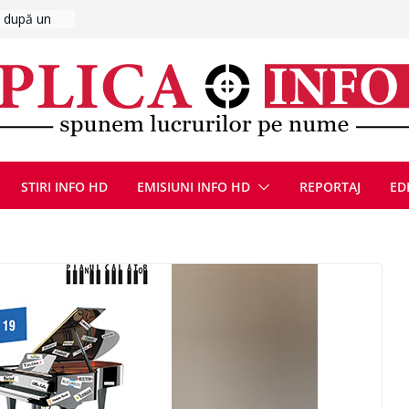
UMNEZEU
 august
ie, reunite
pozionul
, la cea de-
ute de
jin în
STIRI INFO HD
EMISIUNI INFO HD
REPORTAJ
ED
oliției
ulie 2026