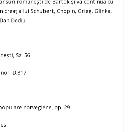
ansuri româneşti de Bartok şi va continua cu
in creaţia lui Schubert, Chopin, Grieg, Glinka,
 Dan Dediu.
ești, Sz. 56
inor, D.817
populare norvegiene, op. 29
ses