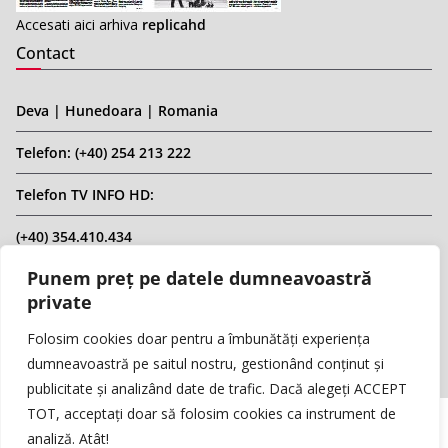
Accesati aici arhiva
replicahd
Contact
Deva | Hunedoara | Romania
Telefon: (+40) 254 213 222
Telefon TV INFO HD:
(+40) 354.410.434
Punem preț pe datele dumneavoastră
Email: infohd20@gmail.com
private
Website: www.replicahd.ro
Folosim cookies doar pentru a îmbunătăți experiența
dumneavoastră pe saitul nostru, gestionând conținut și
publicitate și analizând date de trafic. Dacă alegeți ACCEPT
TOT, acceptați doar să folosim cookies ca instrument de
analiză. Atât!