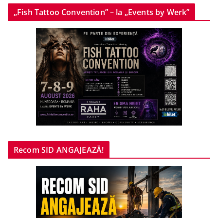
„Fish Tattoo Convention” – la „Events by Werk”
Recom SID ANGAJEAZĂ!