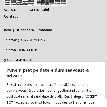
Accesati aici arhiva
replicahd
Contact
Deva | Hunedoara | Romania
Telefon: (+40) 254 213 222
Telefon TV INFO HD:
(+40) 354.410.434
Punem preț pe datele dumneavoastră
Email: infohd20@gmail.com
private
Website: www.replicahd.ro
Folosim cookies doar pentru a îmbunătăți experiența
dumneavoastră pe saitul nostru, gestionând conținut și
publicitate și analizând date de trafic. Dacă alegeți ACCEPT
TOT, acceptați doar să folosim cookies ca instrument de