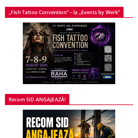
„Fish Tattoo Convention” – la „Events by Werk”
Recom SID ANGAJEAZĂ!