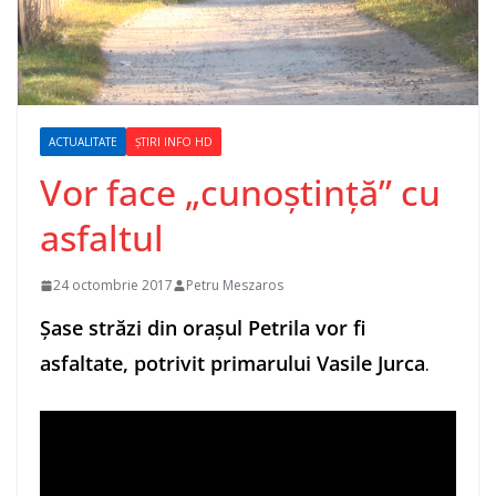
ACTUALITATE
ȘTIRI INFO HD
Vor face „cunoștință” cu
asfaltul
24 octombrie 2017
Petru Meszaros
Șase străzi din orașul Petrila vor fi
asfaltate, potrivit primarului Vasile Jurca
.