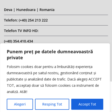
Deva | Hunedoara | Romania
Telefon: (+40) 254 213 222
Telefon TV INFO HD:
(+40) 354.410.434
Punem preț pe datele dumneavoastră
Email: infohd20@gmail.com
private
Website: www.replicahd.ro
Folosim cookies doar pentru a îmbunătăți experiența
dumneavoastră pe saitul nostru, gestionând conținut și
publicitate și analizând date de trafic. Dacă alegeți ACCEPT
TOT, acceptați doar să folosim cookies ca instrument de
analiză. Atât!
Copyright © REPLICA & INFO HD TV. Toate drepturile rezervate.
Interzisă preluarea de conținut fără specificarea sursei.
Alegeri
Resping Tot
Accept Tot