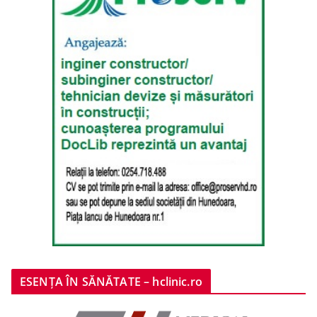
ESENȚA ÎN SĂNĂTATE – hclinic.ro