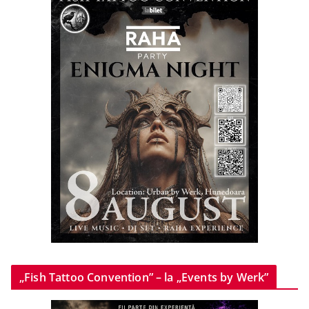
„Fish Tattoo Convention” – la „Events by Werk”