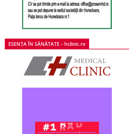
ESENȚA ÎN SĂNĂTATE – hclinic.ro