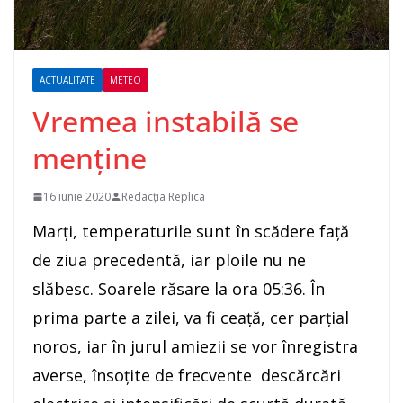
ACTUALITATE
METEO
Vremea instabilă se
menține
16 iunie 2020
Redacția Replica
Marți, temperaturile sunt în scădere față
de ziua precedentă, iar ploile nu ne
slăbesc. Soarele răsare la ora 05:36. În
prima parte a zilei, va fi ceață, cer parțial
noros, iar în jurul amiezii se vor înregistra
averse, însoțite de frecvente descărcări