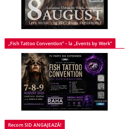
„Fish Tattoo Convention” – la „Events by Werk”
Recom SID ANGAJEAZĂ!