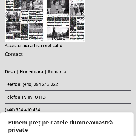
Accesati aici arhiva
replicahd
Contact
Deva | Hunedoara | Romania
Telefon: (+40) 254 213 222
Telefon TV INFO HD:
(+40) 354.410.434
Punem preț pe datele dumneavoastră
Email: infohd20@gmail.com
private