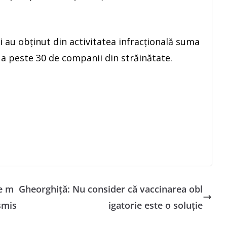
i au obţinut din activitatea infracţională suma
 a peste 30 de companii din străinătate.
de m
Gheorghiţă: Nu consider că vaccinarea obl
nsmis
igatorie este o soluţie