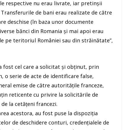
le respective nu erau livrate, iar pretinşii
 Transferurile de bani erau realizate de către
are deschise (în baza unor documente
 diverse bănci din Romania şi mai apoi erau
 pe teritoriul României sau din străinătate”,
 fost cel care a solicitat și obţinut, prin
, o serie de acte de identificare false,
eral emise de către autorităţile franceze,
in reticente cu privire la solicitările de
de la cetăţeni francezi.
rea acestora, au fost puse la dispoziţia
elor de deschidere conturi, credenţialele de