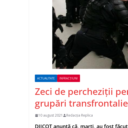
ACTUALITATE
INFRACȚIUNI
Zeci de percheziții p
grupări transfrontali
10 august 2021
Redacția Replica
DIICOT anunţă că, marţi, au fost făcut