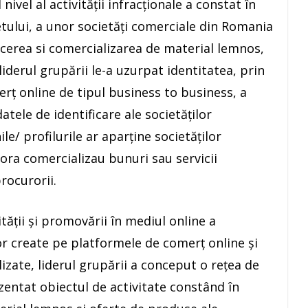
ivel al activităţii infracţionale a constat în
etului, a unor societăţi comerciale din Romania
ucerea si comercializarea de material lemnos,
 liderul grupării le-a uzurpat identitatea, prin
rţ online de tipul business to business, a
atele de identificare ale societăţilor
e/ profilurile ar aparţine societăţilor
ora comercializau bunuri sau servicii
rocurorii.
ităţii şi promovării în mediul online a
or create pe platformele de comerţ online şi
zate, liderul grupării a conceput o reţea de
ezentat obiectul de activitate constând în