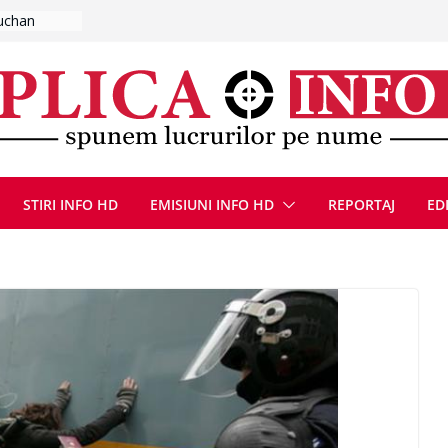
lut de fum
l se
 FOTO)
, 8 august
la Uricani.
rcerați
 parapet
viață din
eună cu
STIRI INFO HD
EMISIUNI INFO HD
REPORTAJ
ED