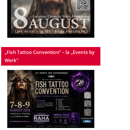
„Fish Tattoo Convention” – la „Events by
Werk”