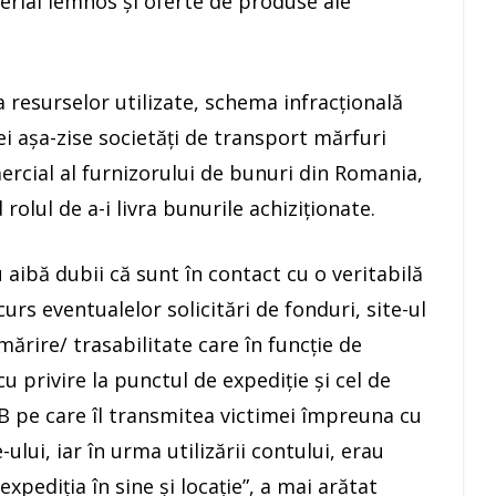
rial lemnos şi oferte de produse ale
a resurselor utilizate, schema infracţională
 aşa-zise societăţi de transport mărfuri
ercial al furnizorului de bunuri din Romania,
rolul de a-i livra bunurile achiziţionate.
aibă dubii că sunt în contact cu o veritabilă
rs eventualelor solicitări de fonduri, site-ul
mărire/ trasabilitate care în funcţie de
u privire la punctul de expediţie şi cel de
B pe care îl transmitea victimei împreuna cu
-ului, iar în urma utilizării contului, erau
expediţia în sine şi locaţie”, a mai arătat