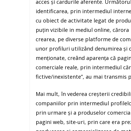
acces şi cardurile aferente. Următorul n
identificarea, prin intermediul intern
cu obiect de activitate legat de prod
puţin vizibile in mediul online, cărora
crearea, pe diverse platforme de come
unor profiluri utilizând denumirea şi d
menţionate, creând aparenţa că paginil
comerciale reale, prin intermediul căr
fictive/inexistente”, au mai transmis p
Mai mult, în vederea creşterii credibil
companiilor prin intermediul profilel
prin urmare şi a produselor comerciali
pagini web, site-uri, prin care era pr