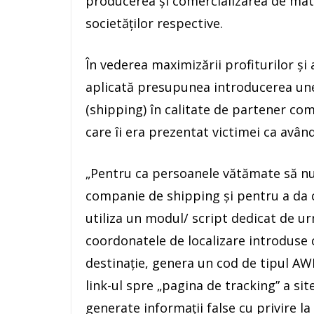
producerea şi comercializarea de mate
societăţilor respective.
În vederea maximizării profiturilor şi 
aplicată presupunea introducerea unei
(shipping) în calitate de partener com
care îi era prezentat victimei ca având 
„Pentru ca persoanele vătămate să nu 
companie de shipping şi pentru a da cu
utiliza un modul/ script dedicat de ur
coordonatele de localizare introduse c
destinaţie, genera un cod de tipul AW
link-ul spre „pagina de tracking” a site
generate informaţii false cu privire la 