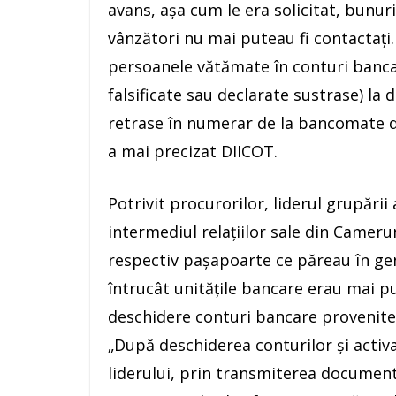
avans, aşa cum le era solicitat, bunuri
vânzători nu mai puteau fi contactaţi.
persoanele vătămate în conturi banc
falsificate sau declarate sustrase) la
retrase în numerar de la bancomate de
a mai precizat DIICOT.
Potrivit procurorilor, liderul grupării a
intermediul relaţiilor sale din Camerun
respectiv paşapoarte ce păreau în gen
întrucât unităţile bancare erau mai puţ
deschidere conturi bancare provenite 
„După deschiderea conturilor şi activa
liderului, prin transmiterea document