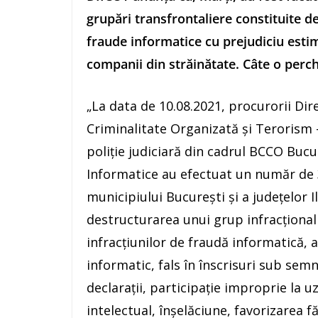
grupări transfrontaliere constituite d
fraude informatice cu prejudiciu estim
companii din străinătate. Câte o perche
„La data de 10.08.2021, procurorii Dire
Criminalitate Organizată şi Terorism 
poliţie judiciară din cadrul BCCO Bucu
Informatice au efectuat un număr de 3
municipiului Bucureşti şi a judeţelor Il
destructurarea unui grup infracţional 
infracţiunilor de fraudă informatică, a
informatic, fals în înscrisuri sub semn
declaraţii, participaţie improprie la uz
intelectual, înşelăciune, favorizarea f