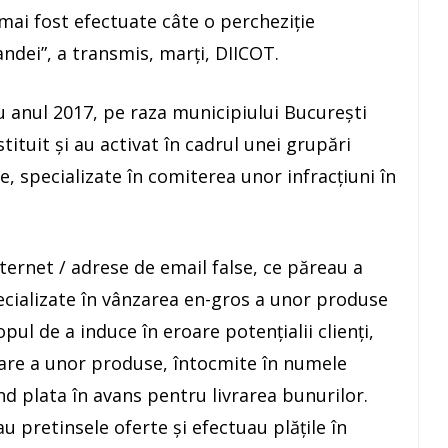
mai fost efectuate câte o percheziţie
landei”, a transmis, marţi, DIICOT.
u anul 2017, pe raza municipiului Bucureşti
ituit şi au activat în cadrul unei grupări
e, specializate în comiterea unor infracţiuni în
nternet / adrese de email false, ce păreau a
ecializate în vânzarea en-gros a unor produse
ul de a induce în eroare potenţialii clienţi,
zare a unor produse, întocmite în numele
ând plata în avans pentru livrarea bunurilor.
pretinsele oferte şi efectuau plăţile în