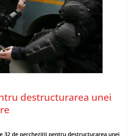
entru destructurarea unei
ere
e 32 de percheziţii pentru destructurarea unei