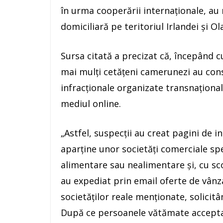
în urma cooperării internaţionale, au 
domiciliară pe teritoriul Irlandei şi O
Sursa citată a precizat că, începând c
mai mulţi cetăţeni camerunezi au const
infracţionale organizate transnaţional
mediul online.
„Astfel, suspecţii au creat pagini de i
aparţine unor societăţi comerciale sp
alimentare sau nealimentare şi, cu scop
au expediat prin email oferte de vân
societăţilor reale menţionate, solicit
După ce persoanele vătămate acceptau 