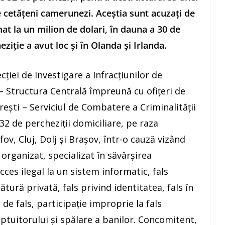
e cetăţeni camerunezi. Aceştia sunt acuzaţi de
at la un milion de dolari, în dauna a 30 de
ziţie a avut loc şi în Olanda şi Irlanda.
cţiei de Investigare a Infracţiunilor de
– Structura Centrală împreună cu ofiţeri de
reşti – Serviciul de Combatere a Criminalităţii
2 de percheziţii domiciliare, pe raza
fov, Cluj, Dolj şi Braşov, într-o cauză vizând
organizat, specializat în săvârşirea
cces ilegal la un sistem informatic, fals
ătură privată, fals privind identitatea, fals în
 de fals, participaţie improprie la fals
ăptuitorului şi spălare a banilor. Concomitent,