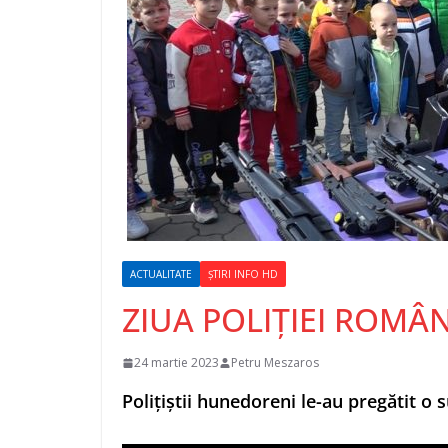
ACTUALITATE
ȘTIRI INFO HD
ZIUA POLIȚIEI ROMÂ
24 martie 2023
Petru Meszaros
Polițiștii hunedoreni le-au pregătit o