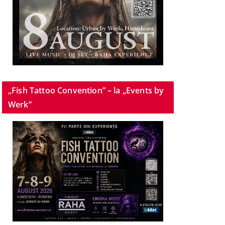
„Fish Tattoo Convention” – la „Events by
Werk”