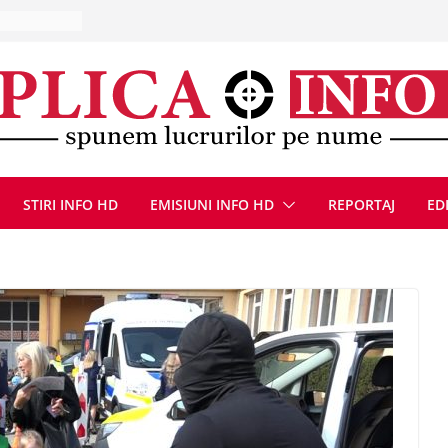
10 – 16
ă, 9 august
u
Deva, după
fum
l se
 FOTO)
STIRI INFO HD
EMISIUNI INFO HD
REPORTAJ
ED