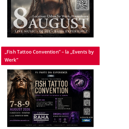
„Fish Tattoo Convention” – la „Events by
Werk”