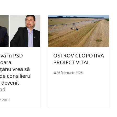
vă în PSD
OSTROV CLOPOTIVA
oara.
PROIECT VITAL
țanu vrea să
26 februarie 2025
de consilierul
, devenit
od
e 2019