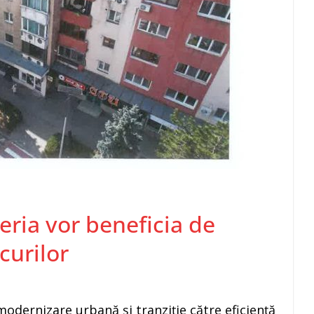
eria vor beneficia de
curilor
odernizare urbană și tranziție către eficiență