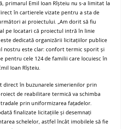
, primarul Emil Ioan Rîșteiu nu s-a limitat la
irect în cartierele vizate pentru a sta de
următori ai proiectului. „Am dorit să fiu
l pe locatari că proiectul intră în linie
te dedicată organizării licitațiilor publice
l nostru este clar: confort termic sporit și
e pentru cele 124 de familii care locuiesc în
mil Ioan Rîșteiu.
it direct în buzunarele simerienilor prin
 proiect de reabilitare termică va schimba
 stradale prin uniformizarea fațadelor.
tă finalizate licitațiile și desemnați
tarea schelelor, astfel încât imobilele să fie