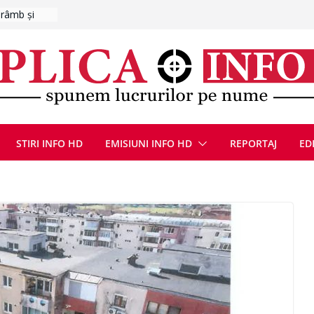
pul Vasile
ute de
jin în
oliției
ulie 2026
E
ȚIE ÎN
STIRI INFO HD
EMISIUNI INFO HD
REPORTAJ
ED