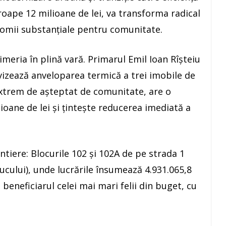
roape 12 milioane de lei, va transforma radical
nomii substanțiale pentru comunitate.
imeria în plină vară. Primarul Emil Ioan Rîșteiu
 vizează anveloparea termică a trei imobile de
extrem de așteptat de comunitate, are o
ioane de lei și țintește reducerea imediată a
antiere: Blocurile 102 și 102A de pe strada 1
cului), unde lucrările însumează 4.931.065,8
 beneficiarul celei mai mari felii din buget, cu