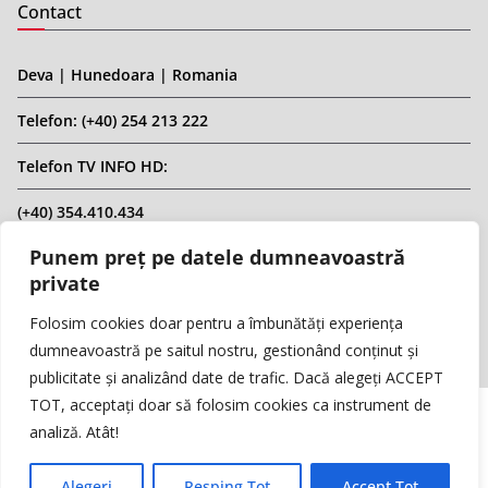
Contact
Deva | Hunedoara | Romania
Telefon: (+40) 254 213 222
Telefon TV INFO HD:
(+40) 354.410.434
Punem preț pe datele dumneavoastră
Email: infohd20@gmail.com
private
Website: www.replicahd.ro
Folosim cookies doar pentru a îmbunătăți experiența
dumneavoastră pe saitul nostru, gestionând conținut și
publicitate și analizând date de trafic. Dacă alegeți ACCEPT
TOT, acceptați doar să folosim cookies ca instrument de
analiză. Atât!
Copyright © REPLICA & INFO HD TV. Toate drepturile rezervate.
Interzisă preluarea de conținut fără specificarea sursei.
Alegeri
Resping Tot
Accept Tot