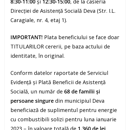
8:30-11:00
și
12:30-15:00
, de la casieria
Direcției de Asistență Socială Deva (Str. I.L.
Caragiale, nr. 4, etaj 1).
IMPORTANT!
Plata beneficiului se face doar
TITULARILOR cererii, pe baza actului de
identitate, în original.
Conform datelor raportate de Serviciul
Evidență și Plată Beneficii de Asistență
Socială, un număr de
68 de familii și
persoane singure
din municipiul Deva
beneficiază de suplimentul pentru energie
cu combustibili solizi pentru luna ianuarie
2023 – în valoare totală de
1.360 de lei
.