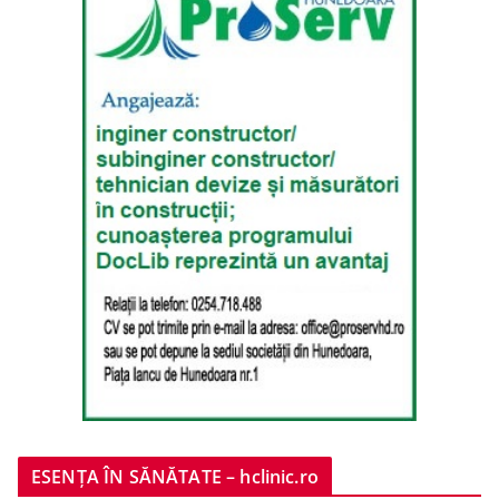
ESENȚA ÎN SĂNĂTATE – hclinic.ro