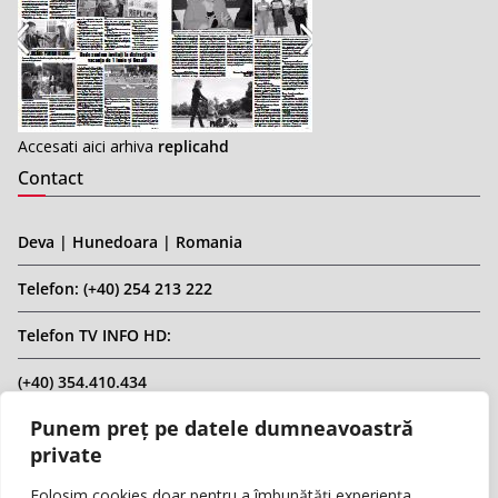
Accesati aici arhiva
replicahd
Contact
Deva | Hunedoara | Romania
Telefon: (+40) 254 213 222
Telefon TV INFO HD:
(+40) 354.410.434
Punem preț pe datele dumneavoastră
Email: infohd20@gmail.com
private
Website: www.replicahd.ro
Folosim cookies doar pentru a îmbunătăți experiența