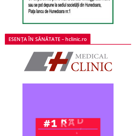
ESENȚA ÎN SĂNĂTATE – hclinic.ro