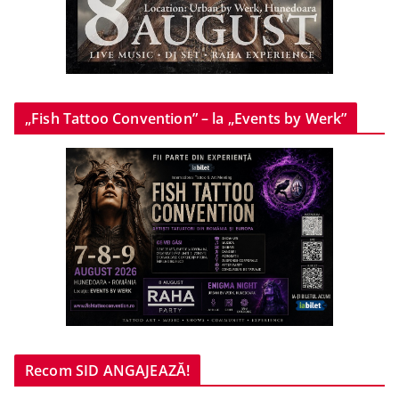
„Fish Tattoo Convention” – la „Events by Werk”
Recom SID ANGAJEAZĂ!