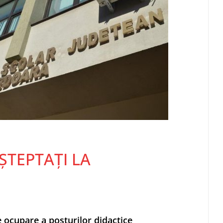
ȘTEPTAȚI LA
e ocupare a posturilor didactice