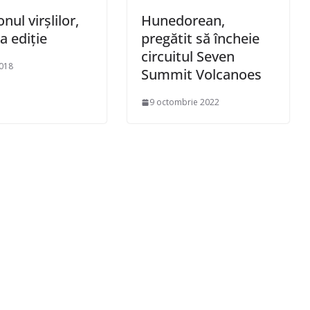
ul virșlilor,
Hunedorean,
-a ediție
pregătit să încheie
circuitul Seven
2018
Summit Volcanoes
9 octombrie 2022