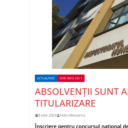
ACTUALITATE
STIRI INFO HD 1
ABSOLVENȚII SUNT A
TITULARIZARE
8 iulie 2024
Petru Meszaros
Înscriere pentru concursul național d