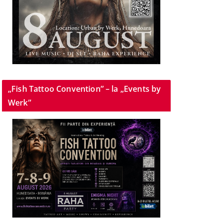
„Fish Tattoo Convention” – la „Events by
Werk”