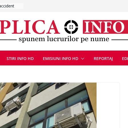
UMNEZEU
 august
ie, reunite
pozionul
, la cea de-
ute de
jin în
STIRI INFO HD
EMISIUNI INFO HD
REPORTAJ
ED
oliției
ulie 2026