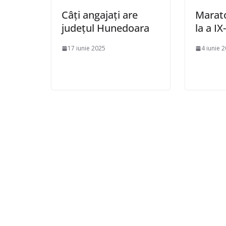
Câți angajați are
Maraton
județul Hunedoara
la a IX
17 iunie 2025
4 iunie 