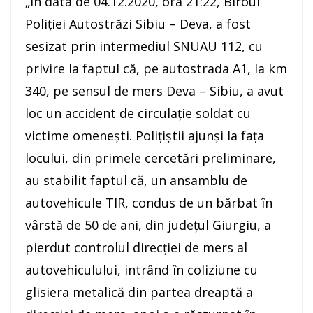
„În data de 04.12.2020, ora 21:22, Biroul
Poliției Autostrăzi Sibiu – Deva, a fost
sesizat prin intermediul SNUAU 112, cu
privire la faptul că, pe autostrada A1, la km
340, pe sensul de mers Deva – Sibiu, a avut
loc un accident de circulație soldat cu
victime omenești. Polițiștii ajunși la fața
locului, din primele cercetări preliminare,
au stabilit faptul că, un ansamblu de
autovehicule TIR, condus de un bărbat în
vârstă de 50 de ani, din județul Giurgiu, a
pierdut controlul direcției de mers al
autovehiculului, intrând în coliziune cu
glisiera metalică din partea dreaptă a