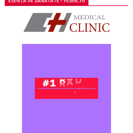
ESENȚA ÎN SĂNĂTATE – hclinic.ro