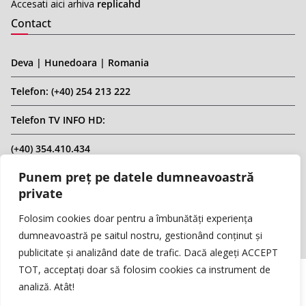
Accesati aici arhiva
replicahd
Contact
Deva | Hunedoara | Romania
Telefon: (+40) 254 213 222
Telefon TV INFO HD:
(+40) 354.410.434
Punem preț pe datele dumneavoastră
Email: infohd20@gmail.com
private
Website: www.replicahd.ro
Folosim cookies doar pentru a îmbunătăți experiența
dumneavoastră pe saitul nostru, gestionând conținut și
publicitate și analizând date de trafic. Dacă alegeți ACCEPT
TOT, acceptați doar să folosim cookies ca instrument de
analiză. Atât!
Copyright © REPLICA & INFO HD TV. Toate drepturile rezervate.