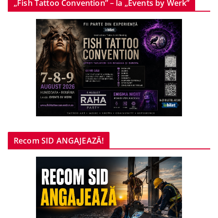
„Fish Tattoo Convention” – la „Events by Werk”
Recom SID ANGAJEAZĂ!