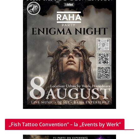
„Fish Tattoo Convention” – la „Events by Werk”