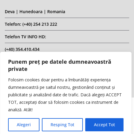
Deva | Hunedoara | Romania
Telefon: (+40) 254 213 222
Telefon TV INFO HD:
(+40) 354.410.434
Punem preț pe datele dumneavoastră
Email: infohd20@gmail.com
private
Website: www.replicahd.ro
Folosim cookies doar pentru a îmbunătăți experiența
dumneavoastră pe saitul nostru, gestionând conținut și
publicitate și analizând date de trafic. Dacă alegeți ACCEPT
TOT, acceptați doar să folosim cookies ca instrument de
analiză. Atât!
Copyright © REPLICA & INFO HD TV. Toate drepturile rezervate.
Interzisă preluarea de conținut fără specificarea sursei.
Alegeri
Resping Tot
Accept Tot