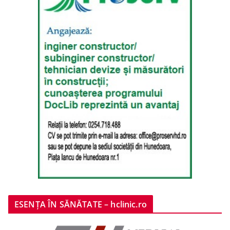
ESENȚA ÎN SĂNĂTATE – hclinic.ro