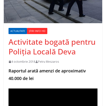
ACTUALITATE
ȘTIRI INFO HD
Activitate bogată pentru
Poliția Locală Deva
4 octombrie 2018
Petru Meszaros
Raportul arată amenzi de aproximativ
40.000 de lei