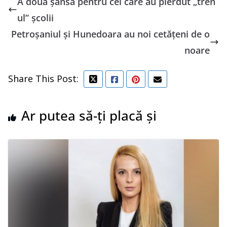
A doua șansă pentru cei care au pierdut „tren
ul” școlii
Petroșaniul și Hunedoara au noi cetățeni de o
noare
Share This Post:
Ar putea să-ți placă și