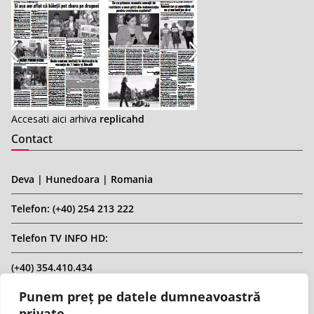
Accesati aici arhiva
replicahd
Contact
Deva | Hunedoara | Romania
Telefon: (+40) 254 213 222
Telefon TV INFO HD:
(+40) 354.410.434
Punem preț pe datele dumneavoastră
Email: infohd20@gmail.com
private