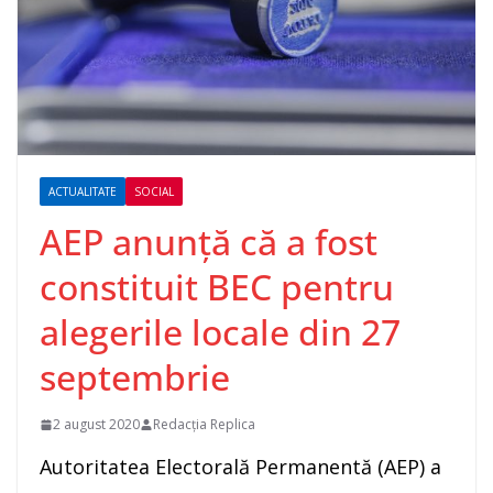
ACTUALITATE
SOCIAL
AEP anunţă că a fost
constituit BEC pentru
alegerile locale din 27
septembrie
2 august 2020
Redacția Replica
Autoritatea Electorală Permanentă (AEP) a