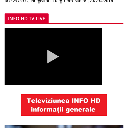
RO32978972, înregistrat la Reg. Com. sub nr. J20/294/2014
INFO HD TV LIVE