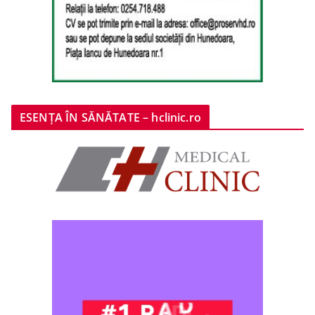
ESENȚA ÎN SĂNĂTATE – hclinic.ro