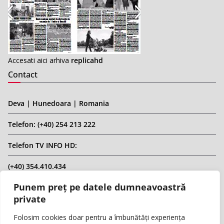
Accesati aici arhiva
replicahd
Contact
Deva | Hunedoara | Romania
Telefon: (+40) 254 213 222
Telefon TV INFO HD:
(+40) 354.410.434
Punem preț pe datele dumneavoastră
Email: infohd20@gmail.com
private
Website: www.replicahd.ro
Folosim cookies doar pentru a îmbunătăți experiența