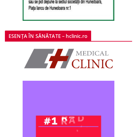
ESENȚA ÎN SĂNĂTATE – hclinic.ro