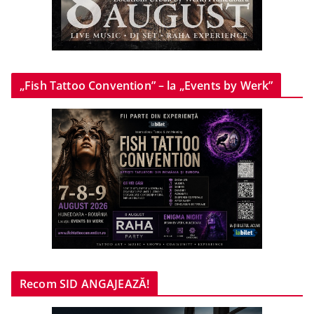
„Fish Tattoo Convention” – la „Events by Werk”
Recom SID ANGAJEAZĂ!