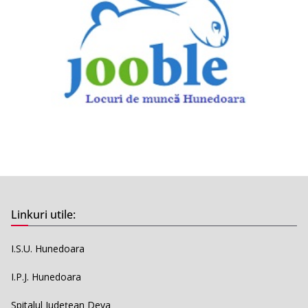
Linkuri utile:
I.S.U. Hunedoara
I.P.J. Hunedoara
Spitalul Județean Deva