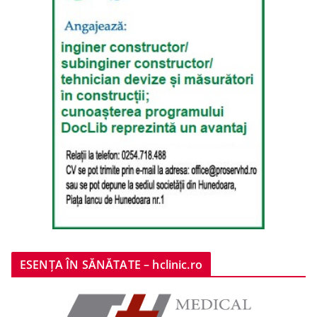
ESENȚA ÎN SĂNĂTATE – hclinic.ro