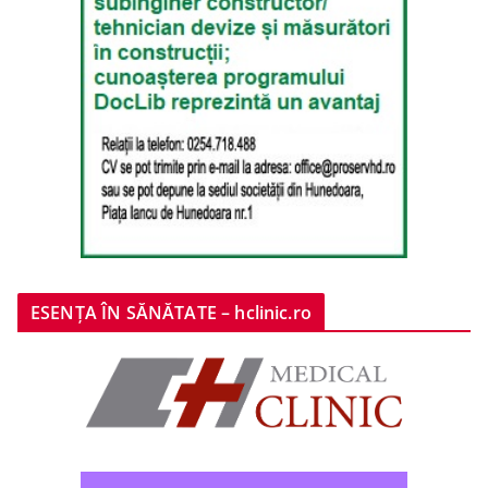
ESENȚA ÎN SĂNĂTATE – hclinic.ro