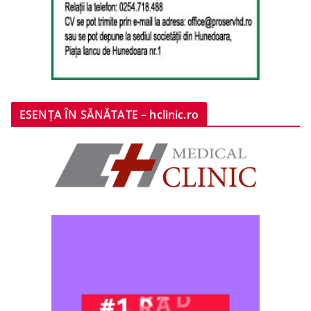
ESENȚA ÎN SĂNĂTATE – hclinic.ro