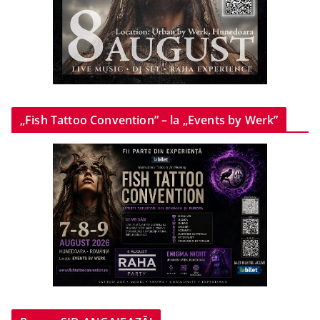
„Fish Tattoo Convention” – la „Events by Werk”