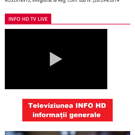
RO32978972, înregistrat la Reg. Com. sub nr. J20/294/2014
INFO HD TV LIVE