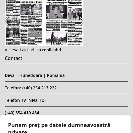
Accesati aici arhiva
replicahd
Contact
Deva | Hunedoara | Romania
Telefon: (+40) 254 213 222
Telefon TV INFO HD:
(+40) 354.410.434
Punem preț pe datele dumneavoastră
Email: infohd20@gmail.com
private