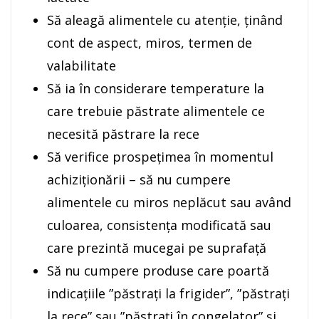
Să aleagă alimentele cu atenție, ținând
cont de aspect, miros, termen de
valabilitate
Să ia în considerare temperature la
care trebuie păstrate alimentele ce
necesită păstrare la rece
Să verifice prospețimea în momentul
achiziționării – să nu cumpere
alimentele cu miros neplăcut sau având
culoarea, consistența modificată sau
care prezintă mucegai pe suprafață
Să nu cumpere produse care poartă
indicațiile ”păstrați la frigider”, ”păstrați
la rece” sau ”păstrați în congelator” și