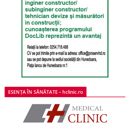
ESENȚA ÎN SĂNĂTATE – hclinic.ro