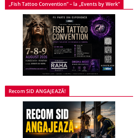
„Fish Tattoo Convention” – la „Events by Werk”
Recom SID ANGAJEAZĂ!