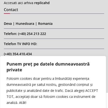
Accesati aici arhiva
replicahd
Contact
Deva | Hunedoara | Romania
Telefon: (+40) 254 213 222
Telefon TV INFO HD:
(+40) 354.410.434
Punem preț pe datele dumneavoastră
Email: infohd20@gmail.com
private
Website: www.replicahd.ro
Folosim cookies doar pentru a îmbunătăți experiența
dumneavoastră pe saitul nostru, gestionând conținut și
publicitate și analizând date de trafic. Dacă alegeți ACCEPT
TOT, acceptați doar să folosim cookies ca instrument de
analiză. Atât!
Copyright © REPLICA & INFO HD TV. Toate drepturile rezervate.