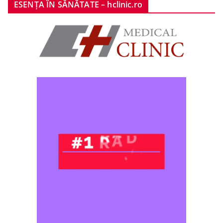
ESENȚA ÎN SĂNĂTATE – hclinic.ro