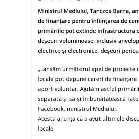
Ministrul Mediului, Tanczos Barna, an
de finanţare pentru înfiinţarea de cen
primăriile pot extinde infrastructura 
deşeuri voluminoase, inclusiv anvelo
electrice şi electronice, deşeuri pericu
„Lansăm următorul apel de proiecte d
locale pot depune cereri de finanţare 
aport voluntar. Ajutăm astfel primării
separată şi să-şi îmbunătăţească ratele
Facebook, ministrul Mediului.
Acesta anunţă că a avut ultimele discuţ
locale.