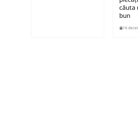
căuta 
bun
16 dece