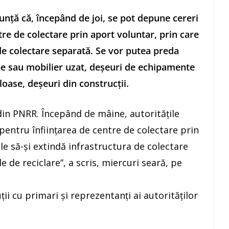
unţă că, începând de joi, se pot depune cereri
tre de colectare prin aport voluntar, prin care
de colectare separată. Se vor putea preda
pe sau mobilier uzat, deşeuri de echipamente
loase, deşeuri din construcţii.
in PNRR. Începând de mâine, autorităţile
pentru înfiinţarea de centre de colectare prin
le să-şi extindă infrastructura de colectare
 de reciclare”, a scris, miercuri seară, pe
ii cu primari şi reprezentanţi ai autorităţilor