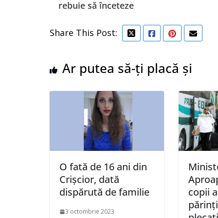
rebuie să înceteze
Share This Post:
Ar putea să-ți placă și
O fată de 16 ani din
Ministe
Crișcior, dată
Aproap
dispărută de familie
copii 
părinţ
3 octombrie 2023
plecaţ