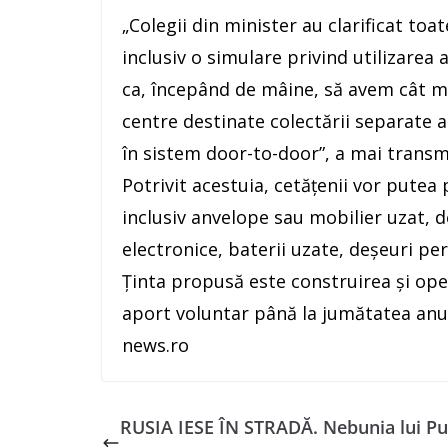
„Colegii din minister au clarificat toa
inclusiv o simulare privind utilizarea
ca, începând de mâine, să avem cât ma
centre destinate colectării separate a
în sistem door-to-door”, a mai transm
Potrivit acestuia, cetăţenii vor putea
inclusiv anvelope sau mobilier uzat, 
electronice, baterii uzate, deşeuri per
Ţinta propusă este construirea şi ope
aport voluntar până la jumătatea anul
news.ro
RUSIA IESE ÎN STRADĂ. Nebunia lui Put