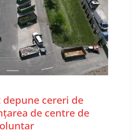
ot depune cereri de
inţarea de centre de
voluntar