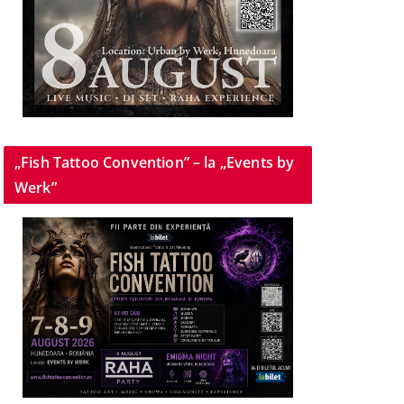
„Fish Tattoo Convention” – la „Events by
Werk”