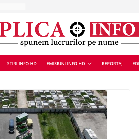
ie, reunite
pozionul
, la cea de-
ute de
jin în
oliției
ulie 2026
E
STIRI INFO HD
EMISIUNI INFO HD
REPORTAJ
ED
ȚIE ÎN