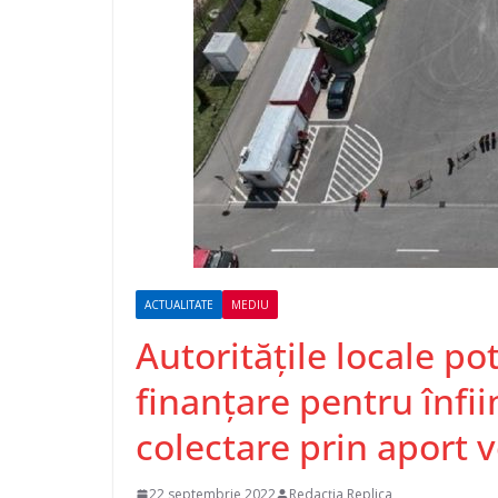
ACTUALITATE
MEDIU
Autorităţile locale p
finanţare pentru înfi
colectare prin aport 
22 septembrie 2022
Redacția Replica