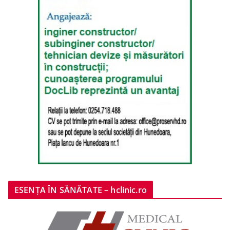
ESENȚA ÎN SĂNĂTATE – hclinic.ro