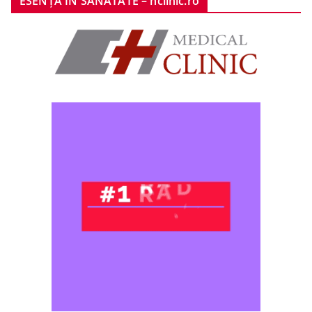
ESENȚA ÎN SĂNĂTATE – hclinic.ro