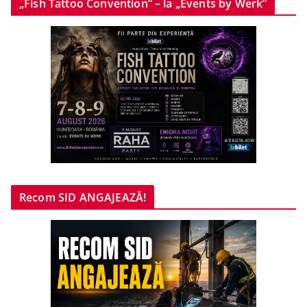
„Fish Tattoo Convention” – la „Events by Werk”
Recom SID ANGAJEAZĂ!