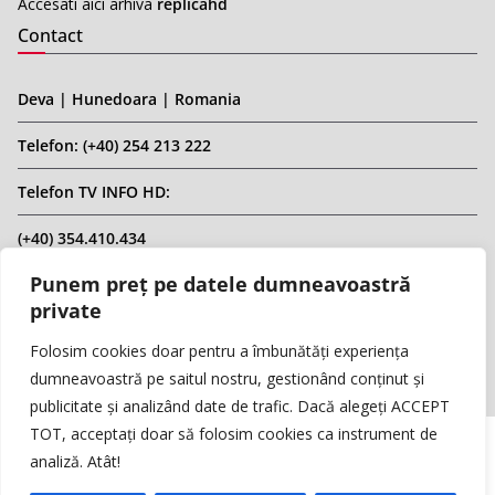
Accesati aici arhiva
replicahd
Contact
Deva | Hunedoara | Romania
Telefon: (+40) 254 213 222
Telefon TV INFO HD:
(+40) 354.410.434
Punem preț pe datele dumneavoastră
Email: infohd20@gmail.com
private
Website: www.replicahd.ro
Folosim cookies doar pentru a îmbunătăți experiența
dumneavoastră pe saitul nostru, gestionând conținut și
publicitate și analizând date de trafic. Dacă alegeți ACCEPT
TOT, acceptați doar să folosim cookies ca instrument de
analiză. Atât!
Copyright © REPLICA & INFO HD TV. Toate drepturile rezervate.