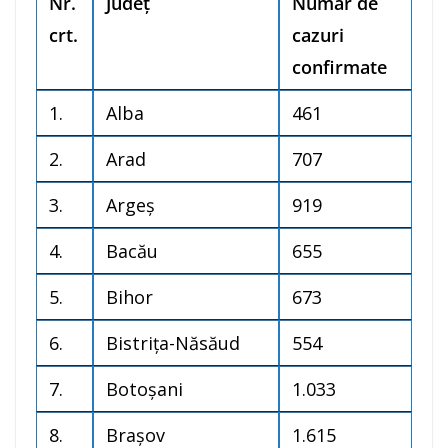
Nr.
Județ
Număr de
crt.
cazuri
confirmate
1.
Alba
461
2.
Arad
707
3.
Argeș
919
4.
Bacău
655
5.
Bihor
673
6.
Bistrița-Năsăud
554
7.
Botoșani
1.033
8.
Brașov
1.615