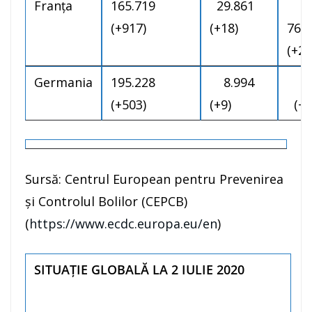
Franţa
165.719
29.861
(+917)
(+18)
76
(+25
Germania
195.228
8.994
17
(+503)
(+9)
(+7
Sursă: Centrul European pentru Prevenirea
și Controlul Bolilor (CEPCB)
(
https://www.ecdc.europa.eu/en
)
SITUAȚIE GLOBALĂ LA 2 IULIE 2020