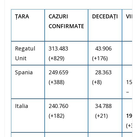
ŢARA
CAZURI
DECEDAȚI
VIN
CONFIRMATE
Regatul
313.483
43.906
1.
Unit
(+829)
(+176)
(
Spania
249.659
28.363
(+388)
(+8)
15
–
Italia
240.760
34.788
(+182)
(+21)
191
(+36