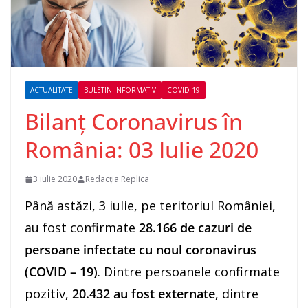
ACTUALITATE
BULETIN INFORMATIV
COVID-19
Bilanț Coronavirus în
România: 03 Iulie 2020
3 iulie 2020
Redacția Replica
Până astăzi, 3 iulie, pe teritoriul României,
au fost confirmate
28.166 de cazuri de
persoane infectate cu noul coronavirus
(COVID – 19)
. Dintre persoanele confirmate
pozitiv,
20.432 au fost externate
, dintre