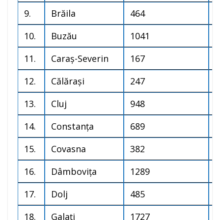
9.
Brăila
464
4
10.
Buzău
1041
2
11.
Caraș-Severin
167
3
12.
Călărași
247
4
13.
Cluj
948
4
14.
Constanța
689
3
15.
Covasna
382
6
16.
Dâmbovița
1289
3
17.
Dolj
485
1
18.
Galați
1727
5