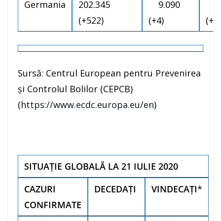
Germania
202.345
9.090
18
(+522)
(+4)
(+1
Sursă: Centrul European pentru Prevenirea
și Controlul Bolilor (CEPCB)
(
https://www.ecdc.europa.eu/en
)
SITUAȚIE GLOBALĂ LA 21 IULIE 2020
CAZURI
DECEDAȚI
VINDECAȚI
*
CONFIRMATE