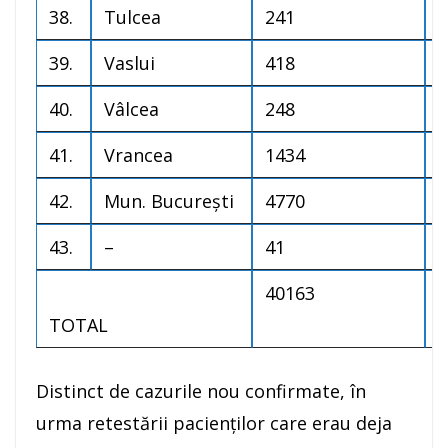
38.
Tulcea
241
7
39.
Vaslui
418
1
40.
Vâlcea
248
2
41.
Vrancea
1434
3
42.
Mun. București
4770
1
43.
–
41
–
40163
1
TOTAL
Distinct de cazurile nou confirmate, în
urma retestării pacienților care erau deja