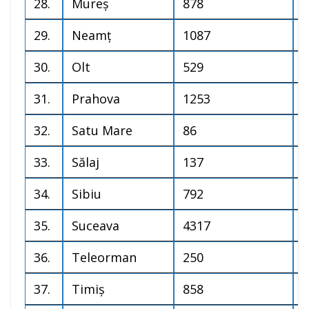
28.
Mureș
878
7
29.
Neamț
1087
1
30.
Olt
529
3
31.
Prahova
1253
7
32.
Satu Mare
86
1
33.
Sălaj
137
5
34.
Sibiu
792
1
35.
Suceava
4317
2
36.
Teleorman
250
1
37.
Timiș
858
2