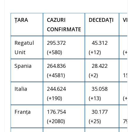
ŢARA
CAZURI
DECEDAȚI
VI
CONFIRMATE
Regatul
295.372
45.312
1
Unit
(+580)
(+12)
(+1)
Spania
264.836
28.422
(+4581)
(+2)
15
Italia
244.624
35.058
19
(+190)
(+13)
(+2
Franţa
176.754
30.177
(+2080)
(+25)
79.