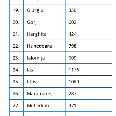
19.
Giurgiu
330
2
20.
Gorj
602
2
21.
Harghita
424
0
22.
Hunedoara
798
1
23.
Ialomița
609
5
24.
Iași
1176
2
25.
Ilfov
1069
2
26.
Maramureș
287
3
27.
Mehedinți
371
1