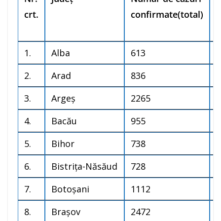
crt.
confirmate(total)
c
c
1.
Alba
613
2
2.
Arad
836
3
3.
Argeș
2265
8
4.
Bacău
955
8
5.
Bihor
738
9
6.
Bistrița-Năsăud
728
1
7.
Botoșani
1112
4
8.
Brașov
2472
4