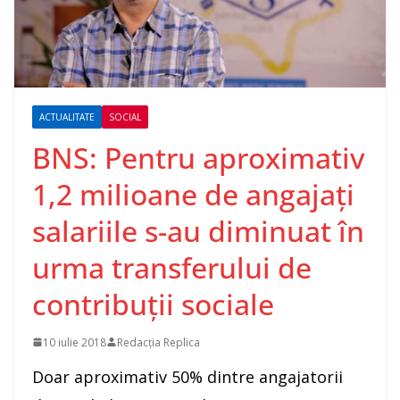
ACTUALITATE
SOCIAL
BNS: Pentru aproximativ
1,2 milioane de angajați
salariile s-au diminuat în
urma transferului de
contribuții sociale
10 iulie 2018
Redacția Replica
Doar aproximativ 50% dintre angajatorii