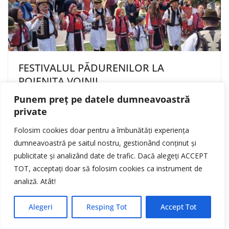
FESTIVALUL PĂDURENILOR LA
POIENIȚA VOINII
Punem preț pe datele dumneavoastră
25 august 2025
private
Stai conectat la ultimele știri cu un simplu LIKE:
Folosim cookies doar pentru a îmbunătăți experiența
dumneavoastră pe saitul nostru, gestionând conținut și
publicitate și analizând date de trafic. Dacă alegeți ACCEPT
TOT, acceptați doar să folosim cookies ca instrument de
analiză. Atât!
Alegeri
Resping Tot
Accept Tot