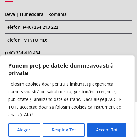
Deva | Hunedoara | Romania
Telefon: (+40) 254 213 222
Telefon TV INFO HD:
(+40) 354.410.434
Punem preț pe datele dumneavoastră
Email: infohd20@gmail.com
private
Website: www.replicahd.ro
Folosim cookies doar pentru a îmbunătăți experiența
dumneavoastră pe saitul nostru, gestionând conținut și
publicitate și analizând date de trafic. Dacă alegeți ACCEPT
TOT, acceptați doar să folosim cookies ca instrument de
analiză. Atât!
Copyright © REPLICA & INFO HD TV. Toate drepturile rezervate.
Interzisă preluarea de conținut fără specificarea sursei.
Alegeri
Resping Tot
Accept Tot