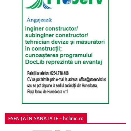
ESENȚA ÎN SĂNĂTATE – hclinic.ro