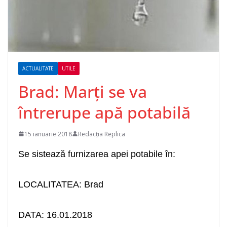
ACTUALITATE
UTILE
Brad: Marți se va
întrerupe apă potabilă
15 ianuarie 2018
Redacția Replica
Se sistează furnizarea apei potabile în:
LOCALITATEA: Brad
DATA:
16.01.2018