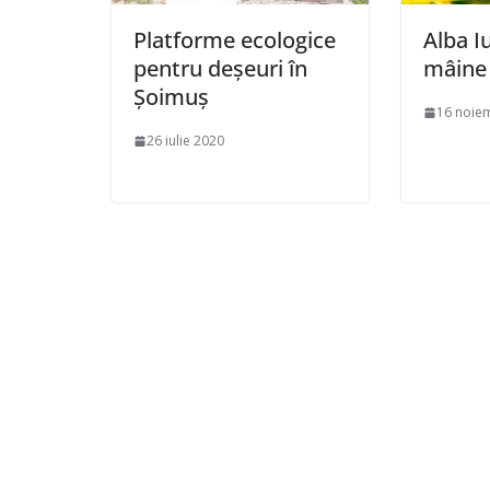
Platforme ecologice
Alba Iu
pentru deșeuri în
mâine 
Șoimuș
16 noie
26 iulie 2020