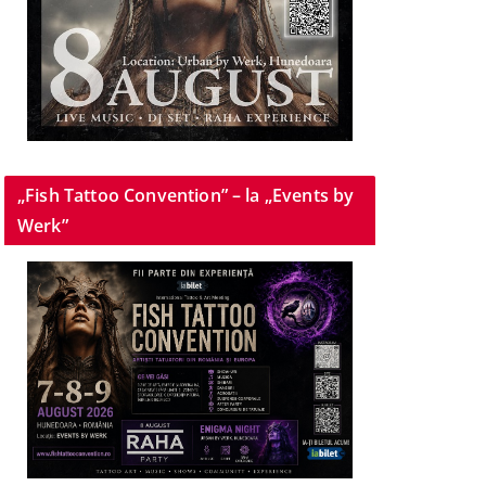
„Fish Tattoo Convention” – la „Events by
Werk”