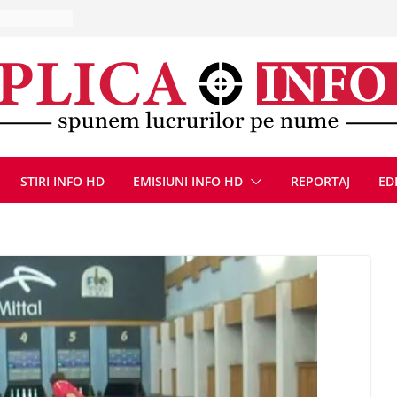
la Uricani.
rcerați
 parapet
viață din
eună cu
CANĂ!
ICE DIN
STIRI INFO HD
EMISIUNI INFO HD
REPORTAJ
ED