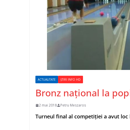
ACTUALITATE
ȘTIRI INFO HD
Bronz național la pop
2 mai 2018
Petru Meszaros
Turneul final al competiției a avut lo