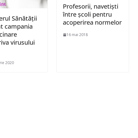
Profesorii, navetiști
între școli pentru
erul Sănătăţii
acoperirea normelor
at campania
cinare
16 mai 2018
iva virusului
rie 2020