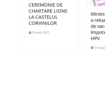
CEREMONIE DE
CHARTARE LIONS
Minist
LA CASTELUL
a relu
CORVINILOR
de vac
împotr
23 iunie 2022
HPV
17 ianua