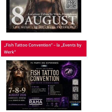
„Fish Tattoo Convention” – la „Events by
Werk”