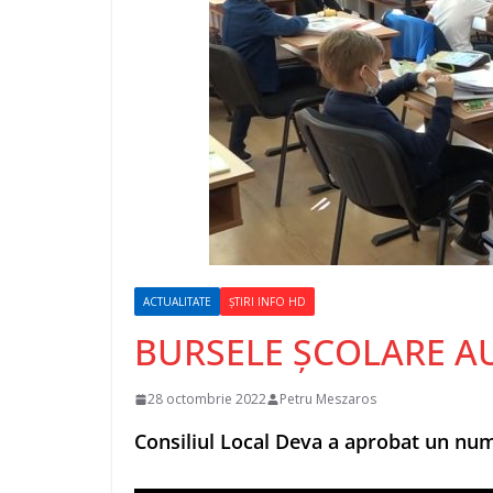
ACTUALITATE
ȘTIRI INFO HD
BURSELE ȘCOLARE A
28 octombrie 2022
Petru Meszaros
Consiliul Local Deva a aprobat un num