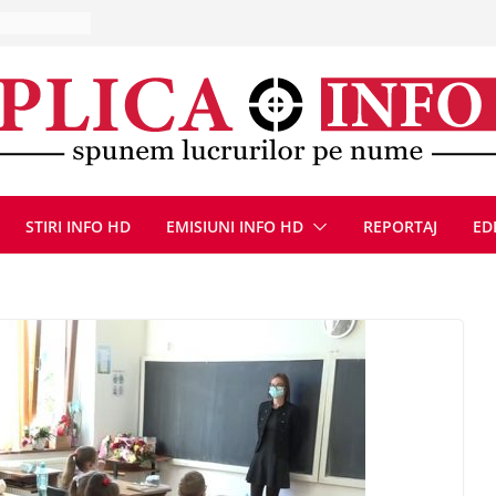
10 – 16
ă, 9 august
u
Deva, după
fum
l se
 FOTO)
STIRI INFO HD
EMISIUNI INFO HD
REPORTAJ
ED