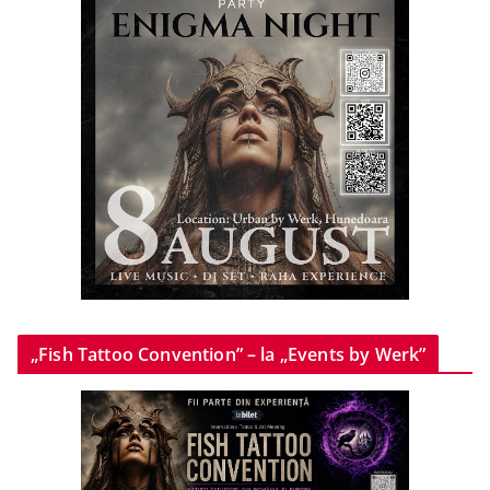
„Fish Tattoo Convention” – la „Events by Werk”