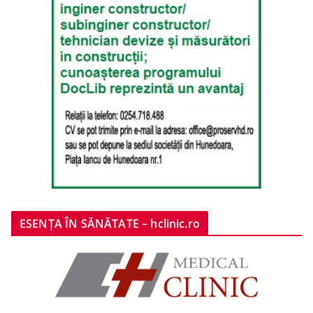
ESENȚA ÎN SĂNĂTATE – hclinic.ro