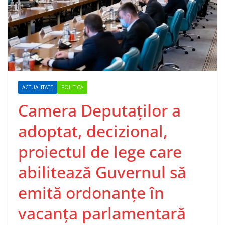
ACTUALITATE
POLITICĂ
Camera Deputaţilor a
adoptat, decizional,
proiectul de lege care
abilitează Guvernul să
emită ordonanţe în
vacanţa parlamentară