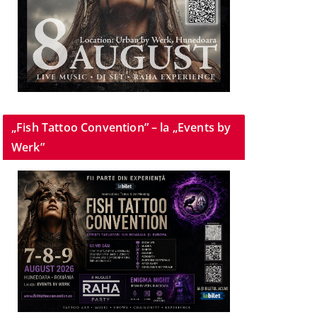
„Fish Tattoo Convention” – la „Events by
Werk”