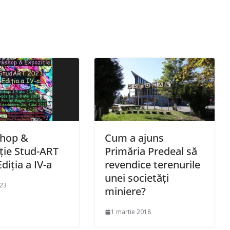
hop &
Cum a ajuns
ţie Stud-ART
Primăria Predeal să
diţia a IV-a
revendice terenurile
unei societăți
023
miniere?
1 martie 2018