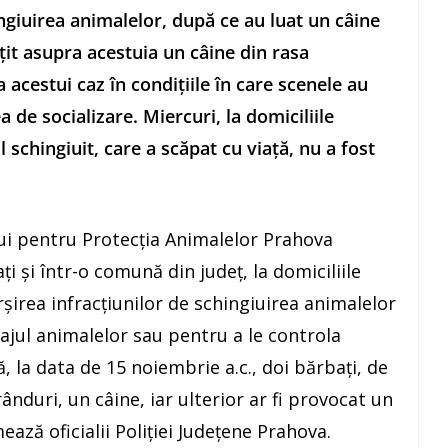
ngiuirea animalelor, după ce au luat un câine
ţit asupra acestuia un câine din rasa
a acestui caz în condiţiile în care scenele au
a de socializare. Miercuri, la domiciliile
l schingiuit, care a scăpat cu viaţă, nu a fost
ului pentru Protecţia Animalelor Prahova
ţi şi într-o comună din judeţ, la domiciliile
irea infracţiunilor de schingiuirea animalelor
sajul animalelor sau pentru a le controla
ă, la data de 15 noiembrie a.c., doi bărbaţi, de
 rânduri, un câine, iar ulterior ar fi provocat un
ează oficialii Poliţiei Judeţene Prahova.