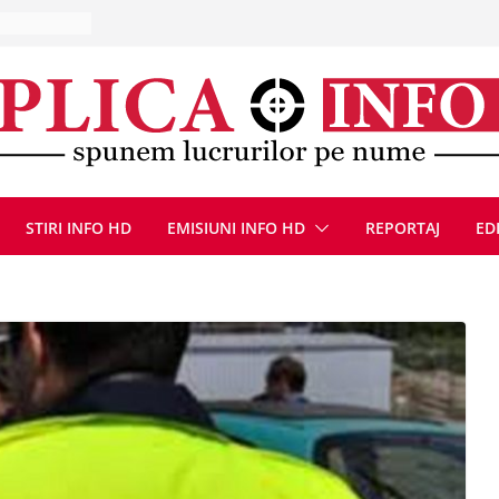
10 – 16
ă, 9 august
u
Deva, după
fum
l se
 FOTO)
STIRI INFO HD
EMISIUNI INFO HD
REPORTAJ
ED