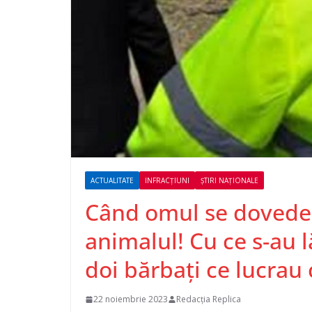
ACTUALITATE
INFRACȚIUNI
ȘTIRI NAȚIONALE
Când omul se dovede
animalul! Cu ce s-au l
doi bărbați ce lucrau 
22 noiembrie 2023
Redacția Replica