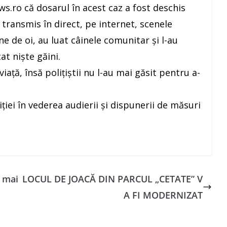
s.ro că dosarul în acest caz a fost deschis
u transmis în direct, pe internet, scenele
âne de oi, au luat câinele comunitar şi l-au
at nişte găini.
aţă, însă poliţiştii nu l-au mai găsit pentru a-
liţiei în vederea audierii şi dispunerii de măsuri
a mai
LOCUL DE JOACĂ DIN PARCUL „CETATE” V
A FI MODERNIZAT