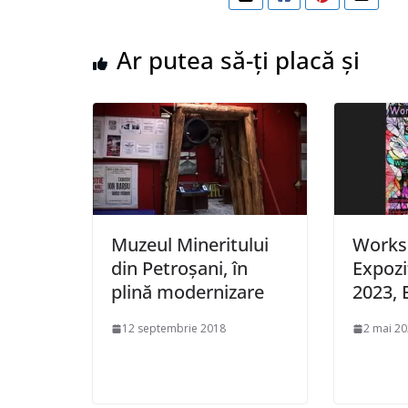
Ar putea să-ți placă și
Muzeul Mineritului
Works
din Petroșani, în
Expozi
plină modernizare
2023, E
12 septembrie 2018
2 mai 2