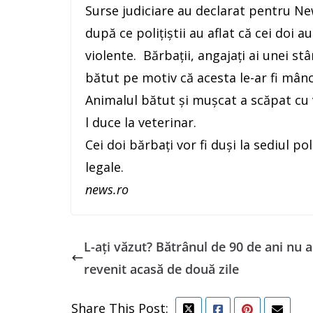
Surse judiciare au declarat pentru New
după ce poliţiştii au aflat că cei doi a
violente. Bărbaţii, angajaţi ai unei st
bătut pe motiv că acesta le-ar fi mânc
Animalul bătut şi muşcat a scăpat cu vi
l duce la veterinar.
Cei doi bărbaţi vor fi duşi la sediul po
legale.
news.ro
L-ați văzut? Bătrânul de 90 de ani nu 
revenit acasă de două zile
Share This Post: