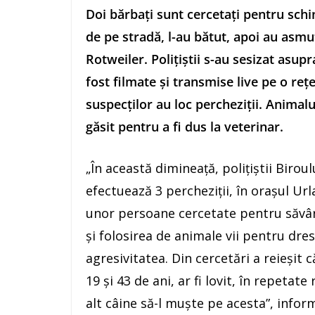
Doi bărbaţi sunt cercetaţi pentru schi
de pe stradă, l-au bătut, apoi au asmu
Rotweiler. Poliţiştii s-au sesizat asupr
fost filmate şi transmise live pe o reţe
suspecţilor au loc percheziţii. Animalu
găsit pentru a fi dus la veterinar.
„În această dimineaţă, poliţiştii Biro
efectuează 3 percheziţii, în oraşul Urla
unor persoane cercetate pentru săvârş
şi folosirea de animale vii pentru dre
agresivitatea. Din cercetări a reieşit c
19 şi 43 de ani, ar fi lovit, în repetate
alt câine să-l muşte pe acesta”, inform