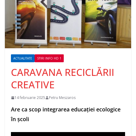
ACTUALITATE
STIRI INFO HD 1
CARAVANA RECICLĂRII
CREATIVE
14 februarie 2025
Petru Meszaros
Are ca scop integrarea educației ecologice
în școli