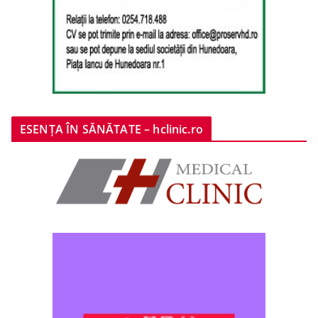
ESENȚA ÎN SĂNĂTATE – hclinic.ro