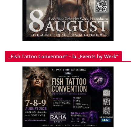
„Fish Tattoo Convention” – la „Events by Werk”