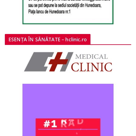
ESENȚA ÎN SĂNĂTATE – hclinic.ro