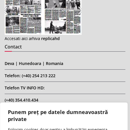
Accesati aici arhiva
replicahd
Contact
Deva | Hunedoara | Romania
Telefon: (+40) 254 213 222
Telefon TV INFO HD:
(+40) 354.410.434
Punem preț pe datele dumneavoastră
Email: infohd20@gmail.com
private
Website: www.replicahd.ro
Folosim cookies doar pentru a îmbunătăți experiența