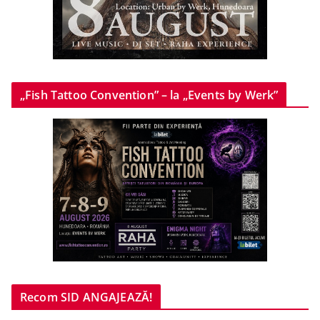
„Fish Tattoo Convention” – la „Events by Werk”
Recom SID ANGAJEAZĂ!