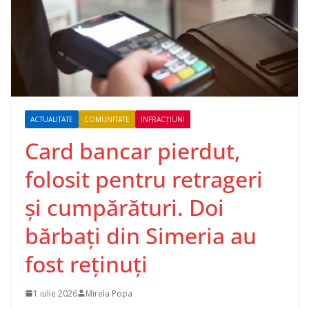
ACTUALITATE
COMUNITATE
INFRACȚIUNI
Card bancar pierdut,
folosit pentru retrageri
și cumpărături. Doi
bărbați din Simeria au
fost reținuți
1 iulie 2026
Mirela Popa